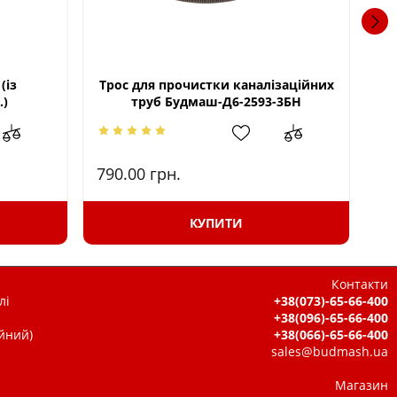
(із
Трос для прочистки каналізаційних
Тр
.)
труб Будмаш-Д6-2593-3БН
790.00
грн.
11
КУПИТИ
Контакти
лі
+38(073)-65-66-400
+38(096)-65-66-400
ійний)
+38(066)-65-66-400
sales@budmash.ua
Магазин