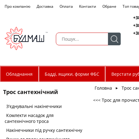
Про компанію
Доставка
Оплата
Контакти
Обране
Топ това
+3
+3
+3
Обладнання
Бадді, ящики, форми ФБС
Верстати руб
Головна
Трос са
►
Трос сантехнічний
<<< Трос для прочис
З'єднувальні накінечники
Комлекти насадок для
сантехнічного троса
Накінечники під ручку сантехнічну