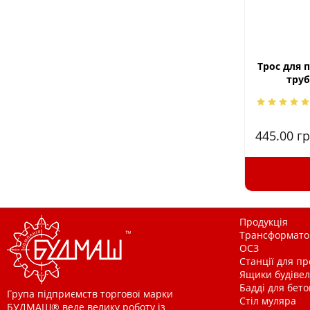
Трос для 
труб
445.00
гр
Продукція
Трансформатор
ОСЗ
Станції для п
Ящики будівельн
Бадді для бетон
Група підприємств торгової марки
Стіл муляра
БУДМАШ® веде велику роботу із