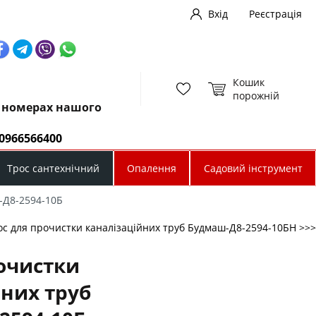
Вхід
Реєстрація
Кошик
порожній
х номерах нашого
0966566400
Трос сантехнічний
Опалення
Садовий інструмент
-Д8-2594-10Б
ос для прочистки каналізаційних труб Будмаш-Д8-2594-10БН >>>
рочистки
йних труб