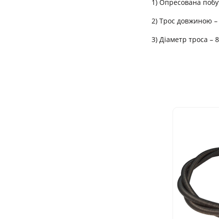
1) Опресована побу
2) Трос довжиною –
3) Діаметр троса – 