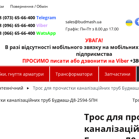
ри
Повернення / Обмін
8 (073) 65-66-400
Telegram
sales@budmash.ua
8 (096) 65-66-400
Viber
Графік: Пн-Пт з 8.00 до 17.00
8 (066) 65-66-400
WatsApp
УВАГА!
В разі відсутності мобільного звязку на мобільни
підприємства
ПРОСИМО писати або дзвонити на Viber
+38
ки, гнуття арматури
Трансформатори
Запчастини
нтехнічний
Трос для прочистки каналізаційних труб Будмаш
►
тки каналізаційних труб Будмаш-Д8-2594-5ПН
Тр
Трос для п
каналізаці