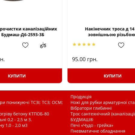
прочистки каналізаційних
Накінечник троса д 14 
 Будмаш-Д6-2593-3Б
зовнішньою різьбою
н.
95.00
грн.
КУПИТИ
КУПИТИ
Продукція
и понижуючі ТСЗІ; ТСЗ; ОСМ;
Ножі для рубки арматурної ста
Вібратори глибинні
рогріву бетону КТПОБ-80
Трос сантехнічний (каналізац
і 0,2 - 2,5 м 3.
БУДМАШ®
у 1,0 - 2,0 м3
Печі «Чудо - грейка»
Пневматичне обладнання