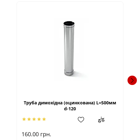
Труба димохідна (оцинкована) L=500мм
Гр
d-120
160.00
грн.
17