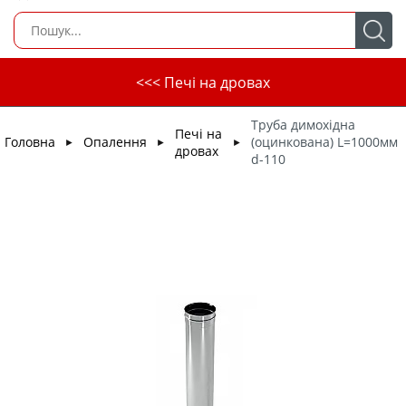
<<< Печі на дровах
Труба димохідна
Печі на
Головна
Опалення
(оцинкована) L=1000мм
►
►
►
дровах
d-110