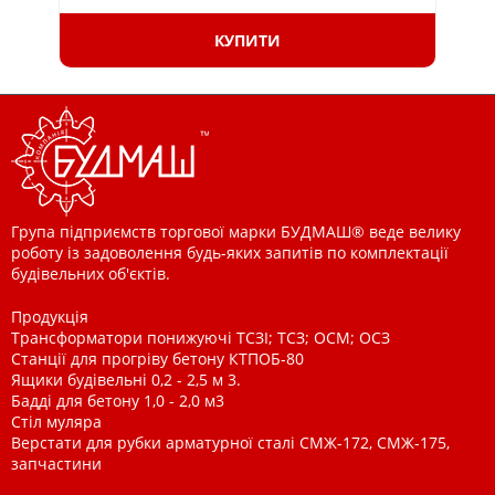
КУПИТИ
Група підприємств торгової марки БУДМАШ® веде велику
роботу із задоволення будь-яких запитів по комплектації
будівельних об'єктів.
Продукція
Трансформатори понижуючі ТСЗІ; ТСЗ; ОСМ; ОСЗ
Станції для прогріву бетону КТПОБ-80
Ящики будівельні 0,2 - 2,5 м 3.
Бадді для бетону 1,0 - 2,0 м3
Стіл муляра
Верстати для рубки арматурної сталі СМЖ-172, СМЖ-175,
запчастини