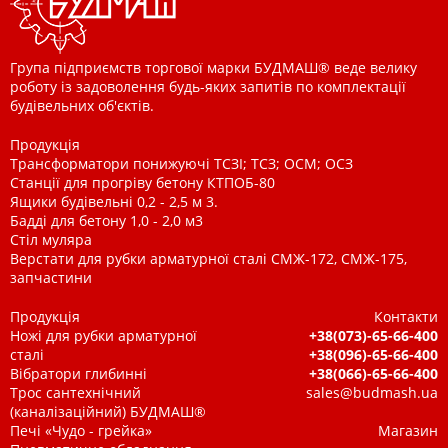
Група підприємств торгової марки БУДМАШ® веде велику
роботу із задоволення будь-яких запитів по комплектації
будівельних об'єктів.
Продукція
Трансформатори понижуючі ТСЗІ; ТСЗ; ОСМ; ОСЗ
Станції для прогріву бетону КТПОБ-80
Ящики будівельні 0,2 - 2,5 м 3.
Бадді для бетону 1,0 - 2,0 м3
Стіл муляра
Верстати для рубки арматурної сталі СМЖ-172, СМЖ-175,
запчастини
Продукція
Контакти
Ножі для рубки арматурної
+38(073)-65-66-400
сталі
+38(096)-65-66-400
Вібратори глибинні
+38(066)-65-66-400
Трос сантехнічний
sales@budmash.ua
(каналізаційний) БУДМАШ®
Печі «Чудо - грейка»
Магазин