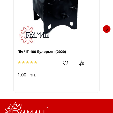
Ко
Піч ЧГ-100 Булерьян (2020)
17
1.00
грн.