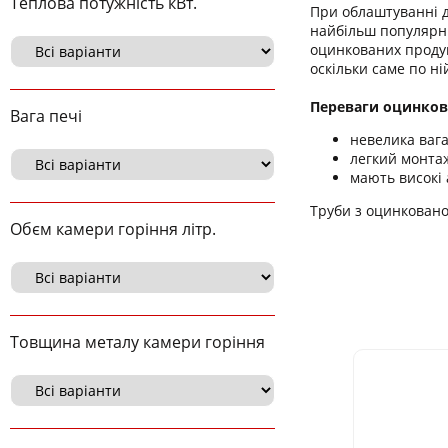
Теплова потужність кВт.
При облаштуванні д
найбільш популярни
оцинкованих продук
оскільки саме по ні
Переваги оцинков
Вага печі
невелика вага
легкий монта
мають високі
Труби з оцинкованої
Обєм камери горіння літр.
Товщина металу камери горіння