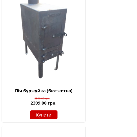
Піч буржуйка (бютжетна)
2599.00
грн.
2399.00
грн.
Купити