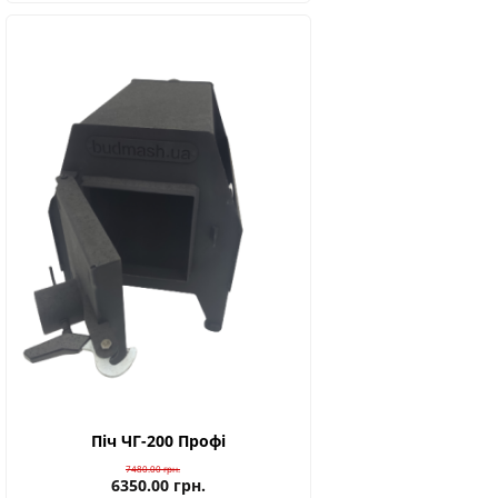
Піч ЧГ-200 Профі
7480.00
грн.
6350.00
грн.