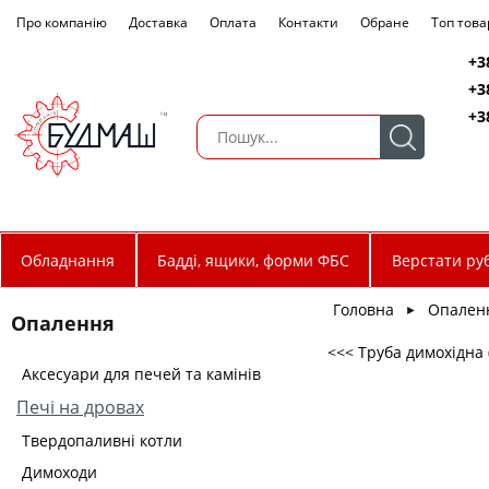
Про компанію
Доставка
Оплата
Контакти
Обране
Топ това
+3
+3
+3
Обладнання
Бадді, ящики, форми ФБС
Верстати руб
Головна
Опален
►
Опалення
<<< Труба димохідна
Аксесуари для печей та камінів
Печі на дровах
Твердопаливні котли
Димоходи