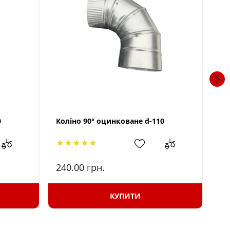
0
Коліно 90° оцинковане d-110
240.00
грн.
16
КУПИТИ