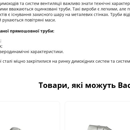
имоходів та систем вентиляції важливо знати технічні характер
ми вважаються оцинковані труби. Такі вироби є легкими, але п
тів є існування захисного шару на металевих стінках. Труби від
й рухаються повітряні маси.
аної прямошовної труби:
;
ж;
 аеродинамічні характеристики.
 сталі міцно закріпилися на ринку димохідних систем та систем
Товари, які можуть Ва