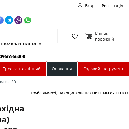
Вхід
Реєстрація
Кошик
порожній
х номерах нашого
0966566400
Трос сантехнічний
Опалення
Садовий інструмент
мм d-120
Труба димохідна (оцинкована) L=500мм d-100 >>>
охідна
а)