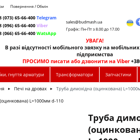
ри
Повернення / Обмін
8 (073) 65-66-400
Telegram
sales@budmash.ua
8 (096) 65-66-400
Viber
Графік: Пн-Пт з 8.00 до 17.00
8 (066) 65-66-400
WatsApp
УВАГА!
В разі відсутності мобільного звязку на мобільни
підприємства
ПРОСИМО писати або дзвонити на Viber
+38
ки, гнуття арматури
Трансформатори
Запчастини
ня
Печі на дровах
Труба димохідна (оцинкована) L=1000
►
►
 (оцинкована) L=1000мм d-110
Труба дим
(оцинкован