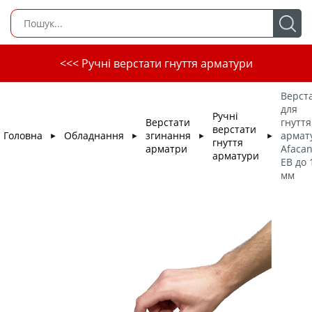
<<< Ручні верстати гнуття арматури
Верст
для
Ручні
Верстати
гнуття
верстати
Головна
Обладнання
згинання
армат
►
►
►
►
гнуття
арматри
Afacan
арматури
ЕВ до 
мм