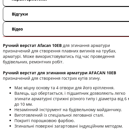
Відгуки
Відео
Ручний верстат Afacan 10EB
для згинання арматури
призначений для створення плавних вигинів на трубах,
арматурі. Може використовуватись під час проведення
будівельних, ремонтних робіт.
Ручний верстат для згинання арматури AFACAN 10ЕB
призначений для створення гострих кутів згину.
Має міцну основу та 4 отвори для його кріплення.
Валець, що обертається, і підшипник дозволяють легко
згинати арматурні стрижні різного типу і діаметра від 6
до 10 мм.
Незамінний інструмент на будівельному майданчику.
Виготовлений із спеціальної легованої сталі.
Покриті порошковою фарбою.
Згинальні поверхні загартовані індукційним методом.