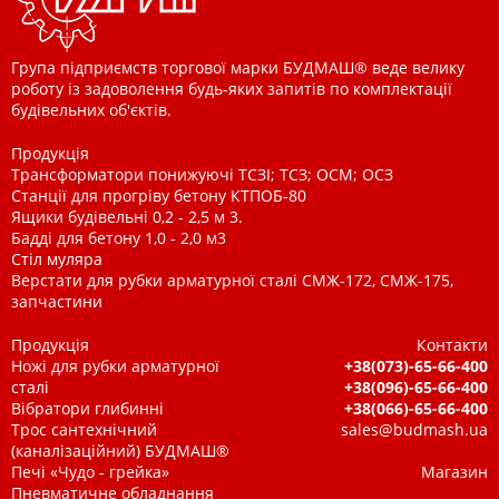
Група підприємств торгової марки БУДМАШ® веде велику
роботу із задоволення будь-яких запитів по комплектації
будівельних об'єктів.
Продукція
Трансформатори понижуючі ТСЗІ; ТСЗ; ОСМ; ОСЗ
Станції для прогріву бетону КТПОБ-80
Ящики будівельні 0,2 - 2,5 м 3.
Бадді для бетону 1,0 - 2,0 м3
Стіл муляра
Верстати для рубки арматурної сталі СМЖ-172, СМЖ-175,
запчастини
Продукція
Контакти
Ножі для рубки арматурної
+38(073)-65-66-400
сталі
+38(096)-65-66-400
Вібратори глибинні
+38(066)-65-66-400
Трос сантехнічний
sales@budmash.ua
(каналізаційний) БУДМАШ®
Печі «Чудо - грейка»
Магазин
Пневматичне обладнання