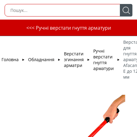
<<< Ручні верстати гнуття арматури
Верст
для
Ручні
Верстати
гнуття
верстати
Головна
Обладнання
згинання
армат
►
►
►
►
гнуття
арматри
Afacan
арматури
Е до 1
мм