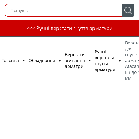
<<< Ручні верстати гнуття арматури
Верст
для
Ручні
Верстати
гнуття
верстати
Головна
Обладнання
згинання
армат
►
►
►
►
гнуття
арматри
Afacan
арматури
ЕВ до 
мм