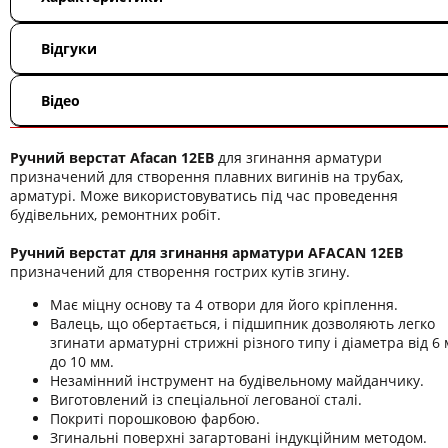
Відгуки
Відео
Ручний верстат Afacan 12EB
для згинання арматури
призначений для створення плавних вигинів на трубах,
арматурі. Може використовуватись під час проведення
будівельних, ремонтних робіт.
Ручний верстат для згинання арматури AFACAN 12ЕB
призначений для створення гострих кутів згину.
Має міцну основу та 4 отвори для його кріплення.
Валець, що обертається, і підшипник дозволяють легко
згинати арматурні стрижні різного типу і діаметра від 6
до 10 мм.
Незамінний інструмент на будівельному майданчику.
Виготовлений із спеціальної легованої сталі.
Покриті порошковою фарбою.
Згинальні поверхні загартовані індукційним методом.