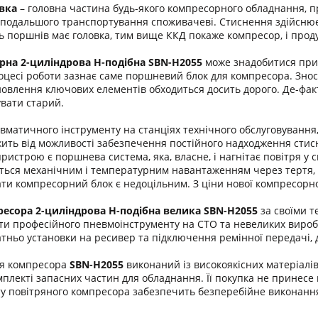
вка
– головна частина будь-якого компресорного обладнання, пр
ю подальшого транспортування споживачеві. Стиснення здійснює
ть поршнів має головка, тим вище ККД покаже компресор, і прод
рна 2-циліндрова H-подібна SBN-H2055
може знадобитися при 
цесі роботи зазнає саме поршневий блок для компресора. Знос
ідновлення ключових елементів обходиться досить дорого. Де-фа
вати старий.
евматичного інструменту на станціях технічного обслуговуван
жить від можливості забезпечення постійного надходження стис
ристрою є поршнева система, яка, власне, і нагнітає повітря у
ться механічним і температурним навантаженням через тертя, то
ти компресорний блок є недоцільним. З ціни нової компресорної
есора 2-циліндрова Н-подібна велика SBN-H2055
за своїми т
ти професійного пневмоінструменту на СТО та невеликих виробни
тньо установки на ресивер та підключення ремінної передачі, 
ля компресора
SBN-H2055
виконаний із високоякісних матеріалі
мплекті запасних частин для обладнання. Її покупка не принесе
 повітряного компресора забезпечить безперебійне виконання 