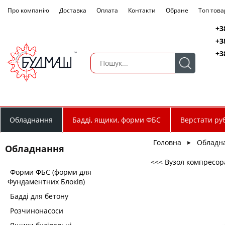
Про компанію
Доставка
Оплата
Контакти
Обране
Топ това
+3
+3
+3
Обладнання
Бадді, ящики, форми ФБС
Верстати руб
Головна
Обладн
►
Обладнання
<<< Вузол компресора
Форми ФБС (форми для
Фундаментних Блоків)
Бадді для бетону
Розчинонасоси