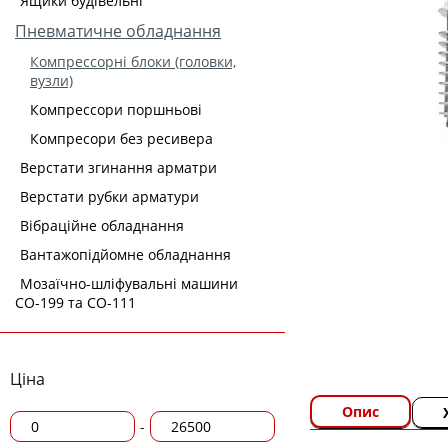
Ящики будівельні
Пневматичне обладнання
Компрессорні блоки (головки,
вузли)
Компрессори поршньові
Компресори без ресивера
Верстати згинання арматри
Верстати рубки арматури
Вібраційне обладнання
Вантажопідйомне обладнання
Мозаїчно-шліфувальні машини
СО-199 та СО-111
Ціна
Опис
-