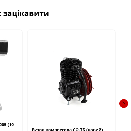
с зацікавити
65 (10
В
Вузол компресора СО-7Б (новий)