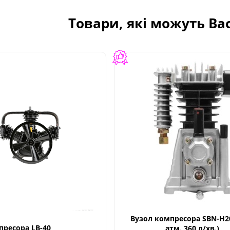
Товари, які можуть Ва
Вузол компресора SBN-Н20
пресора LB-40
атм. 360 л/хв.)