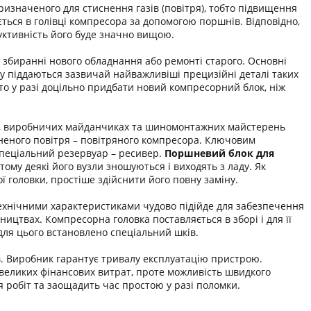
изначеного для стиснення газів (повітря), тобто підвищення
ться в голівці компресора за допомогою поршнів. Відповідно,
уктивність його буде значно вищою.
збиранні нового обладнання або ремонті старого. Основні
у піддаються зазвичай найважливіші прецизійні деталі таких
кто у разі доцільно придбати новий компресорний блок, ніж
ня, виробничих майданчиках та шиномонтажних майстерень
неного повітря – повітряного компресора. Ключовим
 спеціальний резервуар – ресивер.
Поршневий блок для
му деякі його вузли зношуються і виходять з ладу. Як
 головки, простіше здійснити його повну заміну.
ехнічними характеристиками чудово підійде для забезпечення
цтвах. Компресорна головка поставляється в зборі і для її
для цього встановлено спеціальний шків.
в. Виробник гарантує тривалу експлуатацію пристрою.
 великих фінансових витрат, проте можливість швидкого
робіт та заощадить час простою у разі поломки.