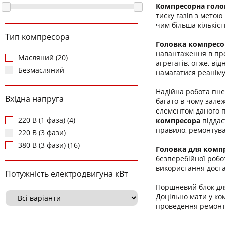
Компресорна голо
тиску газів з мето
чим більша кількіс
Тип компресора
Головка компресо
навантаження в про
Масляний (20)
агрегатів, отже, в
Безмасляний
намагатися реаніму
Надійна робота пн
Вхідна напруга
багато в чому зале
елементом даного п
220 В (1 фаза) (4)
компресора
піддає
правило, ремонтува
220 В (3 фази)
380 В (3 фази) (16)
Головка для компр
безперебійної робо
використання доста
Потужність електродвигуна кВт
Поршневий блок д
Доцільно мати у ко
проведення ремонту