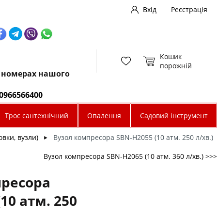
Вхід
Реєстрація
Кошик
порожній
х номерах нашого
0966566400
Трос сантехнічний
Опалення
Садовий інструмент
вки, вузли)
Вузол компресора SBN-Н2055 (10 атм. 250 л/хв.)
►
Вузол компресора SBN-Н2065 (10 атм. 360 л/хв.) >>>
пресора
10 атм. 250