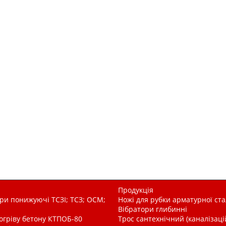
Продукція
и понижуючі ТСЗІ; ТСЗ; ОСМ;
Ножі для рубки арматурної ста
Вібратори глибинні
рогріву бетону КТПОБ-80
Трос сантехнічний (каналізац