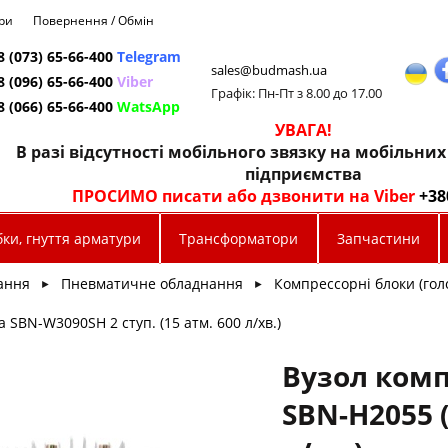
ри
Повернення / Обмін
8 (073) 65-66-400
Telegram
sales@budmash.ua
8 (096) 65-66-400
Viber
Графік: Пн-Пт з 8.00 до 17.00
8 (066) 65-66-400
WatsApp
УВАГА!
В разі відсутності мобільного звязку на мобільни
підприємства
ПРОСИМО писати або дзвонити на Viber
+38
ки, гнуття арматури
Трансформатори
Запчастини
ання
Пневматичне обладнання
Компрессорні блоки (голо
►
►
 SBN-W3090SH 2 ступ. (15 атм. 600 л/хв.)
Вузол ком
SBN-Н2055 (