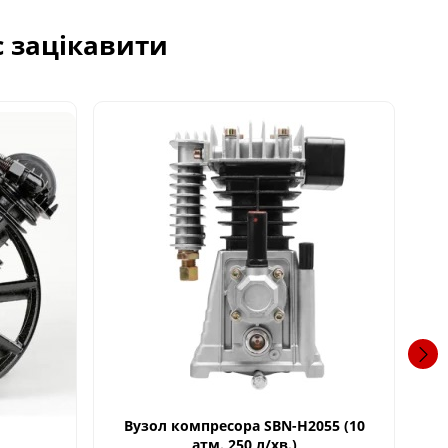
с зацікавити
Вузол компресора SBN-Н2055 (10
Ву
атм. 250 л/хв.)