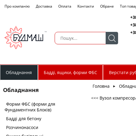
Про компанію
Доставка
Оплата
Контакти
Обране
Топ това
+3
+3
+3
Обладнання
Бадді, ящики, форми ФБС
Верстати руб
Головна
Обладн
►
Обладнання
<<< Вузол компресора
Форми ФБС (форми для
Фундаментних Блоків)
Бадді для бетону
Розчинонасоси