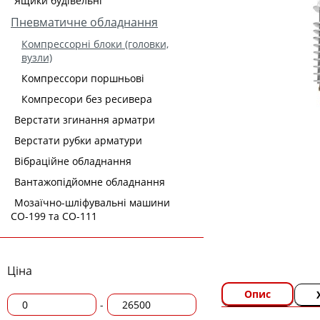
Ящики будівельні
Пневматичне обладнання
Компрессорні блоки (головки,
вузли)
Компрессори поршньові
Компресори без ресивера
Верстати згинання арматри
Верстати рубки арматури
Вібраційне обладнання
Вантажопідйомне обладнання
Мозаїчно-шліфувальні машини
СО-199 та СО-111
Ціна
Опис
-