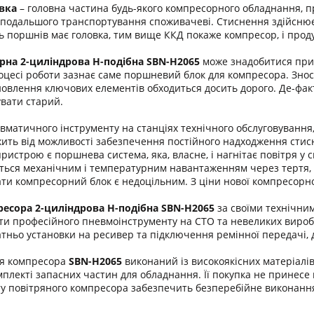
вка
– головна частина будь-якого компресорного обладнання, пр
ю подальшого транспортування споживачеві. Стиснення здійснює
ть поршнів має головка, тим вище ККД покаже компресор, і прод
рна 2-циліндрова H-подібна SBN-H2065
може знадобитися при 
цесі роботи зазнає саме поршневий блок для компресора. Знос
ідновлення ключових елементів обходиться досить дорого. Де-фа
вати старий.
евматичного інструменту на станціях технічного обслуговуван
жить від можливості забезпечення постійного надходження стис
ристрою є поршнева система, яка, власне, і нагнітає повітря у
ться механічним і температурним навантаженням через тертя, то
ти компресорний блок є недоцільним. З ціни нової компресорної
есора 2-циліндрова Н-подібна SBN-H2065
за своїми технічни
ти професійного пневмоінструменту на СТО та невеликих виробни
тньо установки на ресивер та підключення ремінної передачі, 
ля компресора
SBN-H2065
виконаний із високоякісних матеріалі
мплекті запасних частин для обладнання. Її покупка не принесе
 повітряного компресора забезпечить безперебійне виконання 