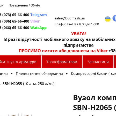
ри
Повернення / Обмін
8 (073) 65-66-400
Telegram
sales@budmash.ua
8 (096) 65-66-400
Viber
Графік: Пн-Пт з 8.00 до 17.00
8 (066) 65-66-400
WatsApp
УВАГА!
В разі відсутності мобільного звязку на мобільни
підприємства
ПРОСИМО писати або дзвонити на Viber
+38
ки, гнуття арматури
Трансформатори
Запчастини
ання
Пневматичне обладнання
Компрессорні блоки (голо
►
►
 SBN-Н2055 (10 атм. 250 л/хв.)
Вузол ком
SBN-Н2065 (