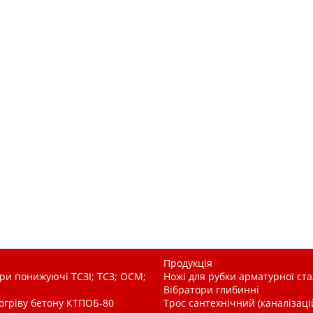
Продукція
и понижуючі ТСЗІ; ТСЗ; ОСМ;
Ножі для рубки арматурної ста
Вібратори глибинні
рогріву бетону КТПОБ-80
Трос сантехнічний (каналізац