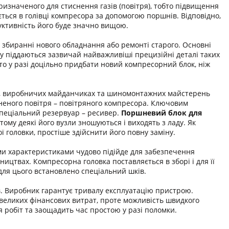
изначеного для стиснення газів (повітря), тобто підвищення
ться в голівці компресора за допомогою поршнів. Відповідно,
уктивність його буде значно вищою.
збиранні нового обладнання або ремонті старого. Основні
у піддаються зазвичай найважливіші прецизійні деталі таких
кто у разі доцільно придбати новий компресорний блок, ніж
ня, виробничих майданчиках та шиномонтажних майстерень
неного повітря – повітряного компресора. Ключовим
 спеціальний резервуар – ресивер.
Поршневий блок для
му деякі його вузли зношуються і виходять з ладу. Як
 головки, простіше здійснити його повну заміну.
ми характеристиками чудово підійде для забезпечення
цтвах. Компресорна головка поставляється в зборі і для її
для цього встановлено спеціальний шків.
в. Виробник гарантує тривалу експлуатацію пристрою.
 великих фінансових витрат, проте можливість швидкого
робіт та заощадить час простою у разі поломки.