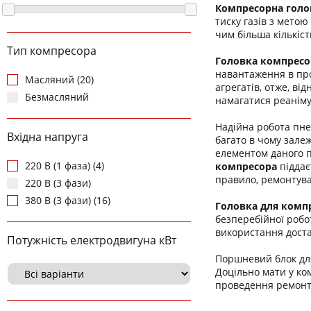
Компресорна голо
тиску газів з мето
чим більша кількіс
Тип компресора
Головка компресо
навантаження в про
Масляний (20)
агрегатів, отже, в
Безмасляний
намагатися реаніму
Надійна робота пн
Вхідна напруга
багато в чому зале
елементом даного п
220 В (1 фаза) (4)
компресора
піддає
правило, ремонтува
220 В (3 фази)
380 В (3 фази) (16)
Головка для компр
безперебійної робо
використання доста
Потужність електродвигуна кВт
Поршневий блок д
Доцільно мати у ко
проведення ремонту