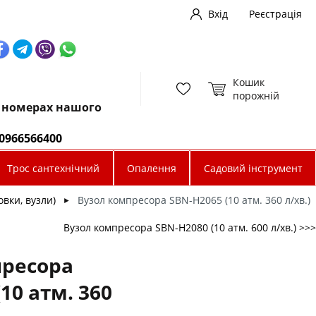
Вхід
Реєстрація
Кошик
порожній
х номерах нашого
0966566400
Трос сантехнічний
Опалення
Садовий інструмент
вки, вузли)
Вузол компресора SBN-Н2065 (10 атм. 360 л/хв.)
►
Вузол компресора SBN-Н2080 (10 атм. 600 л/хв.) >>>
пресора
10 атм. 360