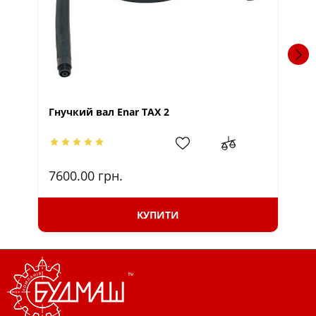
Гнучкий вал Enar TAX 2
Гн
7600.00
грн.
10
КУПИТИ