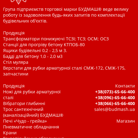
Група підприємств торгової марки БУДМАШ® веде велику
роботу із задоволення будь-яких запитів по комплектації
будівельних об'єктів.
Продукція
Трансформатори понижуючі ТСЗІ; ТСЗ; ОСМ; ОСЗ
Станції для прогріву бетону КТПОБ-80
Ящики будівельні 0,2 - 2,5 м 3.
Бадді для бетону 1,0 - 2,0 м3
Стіл муляра
Верстати для рубки арматурної сталі СМЖ-172, СМЖ-175,
запчастини
Продукція
Контакти
Ножі для рубки арматурної
+38(073)-65-66-400
сталі
+38(096)-65-66-400
Вібратори глибинні
+38(066)-65-66-400
Трос сантехнічний
sales@budmash.ua
(каналізаційний) БУДМАШ®
Печі «Чудо - грейка»
Магазин
Пневматичне обладнання
Крани