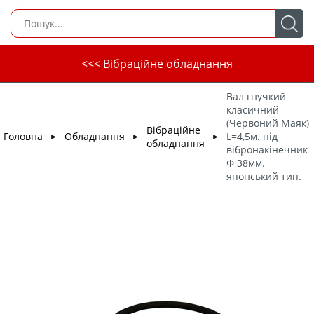
<<< Вібраційне обладнання
Вал гнучкий
класичний
(Червоний Маяк)
Вібраційне
Головна
Обладнання
L=4,5м. під
►
►
►
обладнання
вібронакінечник
Ф 38мм.
японський тип.