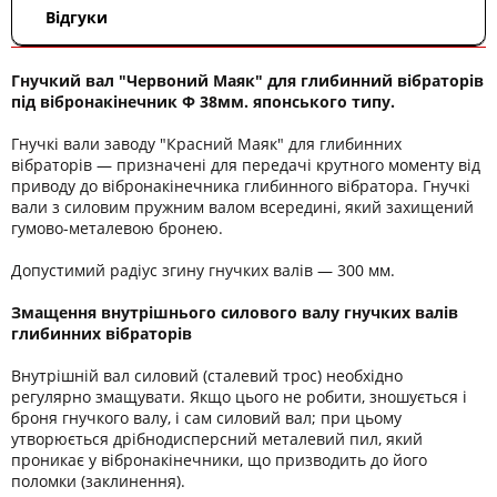
Відгуки
Гнучкий вал "Червоний Маяк" для глибинний вібраторів
під вібронакінечник Ф 38мм. японського типу.
Гнучкі вали заводу "Красний Маяк" для глибинних
вібраторів — призначені для передачі крутного моменту від
приводу до вібронакінечника глибинного вібратора. Гнучкі
вали з силовим пружним валом всередині, який захищений
гумово-металевою бронею.
Допустимий радіус згину гнучких валів — 300 мм.
Змащення внутрішнього силового валу гнучких валів
глибинних вібраторів
Внутрішній вал силовий (сталевий трос) необхідно
регулярно змащувати. Якщо цього не робити, зношується і
броня гнучкого валу, і сам силовий вал; при цьому
утворюється дрібнодисперсний металевий пил, який
проникає у вібронакінечники, що призводить до його
поломки (заклинення).