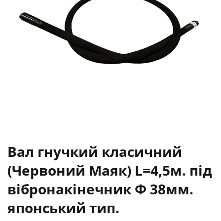
Вал гнучкий класичний
(Червоний Маяк) L=4,5м. під
вібронакінечник Ф 38мм.
японський тип.