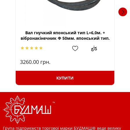
Вал гнучкий японський тип L=6,0м. +
вібронакінечник Ф 50мм. японський тип.
ві
3260.00
грн.
24
КУПИТИ
Група підприємств торгової марки БУДМАШ® веде велику