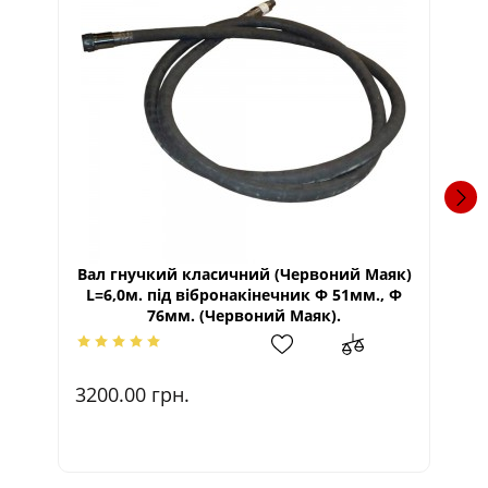
Вал гнучкий класичний (Червоний Маяк)
L=6,0м. під вібронакінечник Ф 51мм., Ф
ві
76мм. (Червоний Маяк).
24
3200.00
грн.