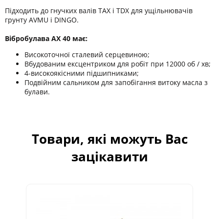
Підходить до гнучких валів TAX і TDX для ущільнювачів
грунту AVMU і DINGO.
Вібробулава AX 40 має:
Високоточної сталевий серцевиною;
Вбудованим ексцентриком для робіт при 12000 об / хв;
4-високоякісними підшипниками;
Подвійним сальником для запобігання витоку масла з
булави.
Товари, які можуть Вас
зацікавити