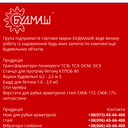
Група підприємств торгової марки БУДМАШ® веде велику
роботу із задоволення будь-яких запитів по комплектації
будівельних об'єктів.
Продукція
Трансформатори понижуючі ТСЗІ; ТСЗ; ОСМ; ОСЗ
Станції для прогріву бетону КТПОБ-80
Ящики будівельні 0,2 - 2,5 м 3.
Бадді для бетону 1,0 - 2,0 м3
Стіл муляра
Верстати для рубки арматурної сталі СМЖ-172, СМЖ-175,
запчастини
Продукція
Контакти
Ножі для рубки арматурної
+38(073)-65-66-400
сталі
+38(096)-65-66-400
Вібратори глибинні
+38(066)-65-66-400