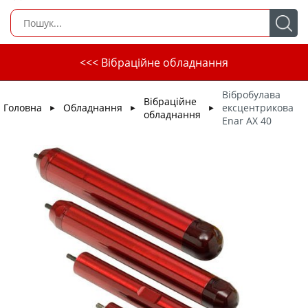
<<< Вібраційне обладнання
Вібробулава
Вібраційне
Головна
Обладнання
ексцентрикова
►
►
►
обладнання
Enar AX 40