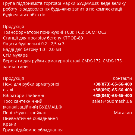
Група підприємств торгової марки БУДМАШ® веде велику
роботу із задоволення будь-яких запитів по комплектації
будівельних об'єктів.
Продукція
Трансформатори понижуючі ТСЗІ; ТСЗ; ОСМ; ОСЗ
Станції для прогріву бетону КТПОБ-80
Ящики будівельні 0,2 - 2,5 м 3.
Бадді для бетону 1,0 - 2,0 м3
Стіл муляра
Верстати для рубки арматурної сталі СМЖ-172, СМЖ-175,
запчастини
Продукція
Контакти
Ножі для рубки арматурної
+38(073)-65-66-400
сталі
+38(096)-65-66-400
Вібратори глибинні
+38(066)-65-66-400
Трос сантехнічний
sales@budmash.ua
(каналізаційний) БУДМАШ®
Печі «Чудо - грейка»
Магазин
Пневматичне обладнання
Крани
Грузопідьйомне обладнання