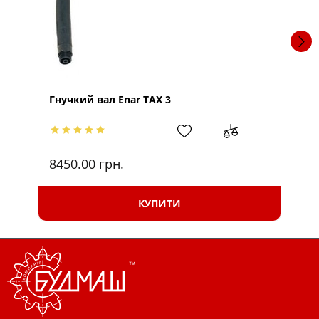
Гнучкий вал Enar TAX 3
Ві
8450.00
грн.
90
КУПИТИ