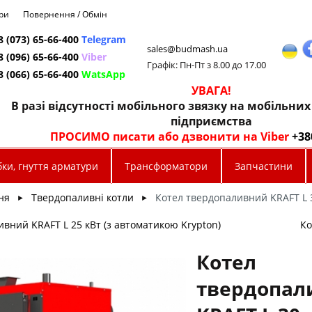
ри
Повернення / Обмін
8 (073) 65-66-400
Telegram
sales@budmash.ua
8 (096) 65-66-400
Viber
Графік: Пн-Пт з 8.00 до 17.00
8 (066) 65-66-400
WatsApp
УВАГА!
В разі відсутності мобільного звязку на мобільни
підприємства
ПРОСИМО писати або дзвонити на Viber
+38
ки, гнуття арматури
Трансформатори
Запчастини
ня
Твердопаливні котли
Котел твердопаливний KRAFT L 
►
►
вний KRAFT L 25 кВт (з автоматикою Krypton)
Ко
Котел
твердопал