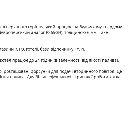
тел верхнього горіння, який працює на будь-якому твердому
 (європейський аналог P265GН), товщиною 6 мм. Таке
зини, СТО, готелі, бази відпочинку і т. п.
котел працює до 24 годин (в залежності від якості палива).
ої розташовані форсунки для подачі вторинного повітря. Це
іння палива. Для більш ефективної і тривалої роботи котла