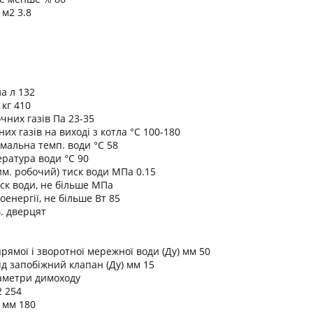
м2 3.8
а л 132
 кг 410
чних газів Па 23-35
х газів на виході з котла °C 100-180
мальна темп. води °C 58
ратура води °C 90
м. робочий) тиск води МПа 0.15
ск води, не більше МПа
енергії, не більше Вт 85
. дверцят
рямої і зворотної мережної води (Ду) мм 50
ід запобіжний клапан (Ду) мм 15
аметри димоходу
2 254
 мм 180