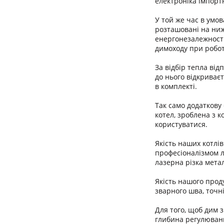
електроніка імпорт
У той же час в умо
розташовані на ниж
енергонезалежності
димоходу при робот
За відбір тепла від
до нього відкриває
в комплекті.
Так само додаткову 
котел, зроблена з 
користуватися.
Якість наших котлі
професіоналізмом л
лазерна різка мета
Якість нашого проду
зварного шва, точні
Для того, щоб дим 
глибина регулюванн