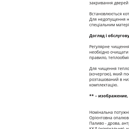
закривання дверей 
Встановлюється кот
Для недопущення на
спеціальним матері
Догляд і обслугов
Регулярне чищення 
необхідно очищати 
правило, теплообмін
Для чищення теплоо
(кочергою), який по
розташований в ниж
комплектацію.
** – изображение,
Номінальна потужні
Орієнтовна опалюв
Паливо - дрова, ант
ККД (номінальне), 