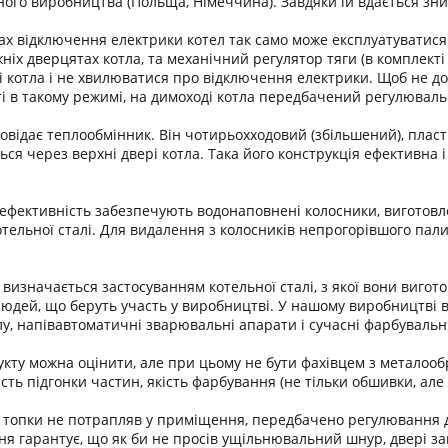
ного виробництва (Польща, Німеччина). Завдяки їй вдається зни
вах відключення електрики котел так само може експлуатуватися.
ніх дверцятах котла, та механічний регулятор тяги (в комплект
 котла і не хвилюватися про відключення електрики. Щоб не до
і в такому режимі, на димоході котла передбачений регулювал
повідає теплообмінник. Він чотирьохходовий (збільшений), пласт
ться через верхні двері котла. Така його конструкція ефективн
ефективність забезпечують водонаповнені колосники, виготовлені
котельної сталі. Для видалення з колосників непрогорівшого па
в визначається застосуванням котельної сталі, з якої вони виго
юдей, що беруть участь у виробництві. У нашому виробництві в
лу, напівавтоматичні зварювальні апарати і сучасні фарбувальн
кту можна оцінити, але при цьому не бути фахівцем з металообр
сть підгонки частин, якість фарбування (не тільки обшивки, але і
з топки не потрапляв у приміщення, передбачено регулювання д
я гарантує, що як би не просів ущільнювальний шнур, двері зав