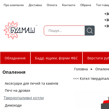
Про компанію
Доставка
Оплата
Контакти
Обране
Топ това
+3
+3
+3
Обладнання
Бадді, ящики, форми ФБС
Верстати руб
Головна
Опален
►
Опалення
<<< Котел твердопали
Аксесуари для печей та камінів
Печі на дровах
Твердопаливні котли
Димоходи