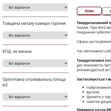
Опис
Твердопаливний ко
Товщина металу камери горіння
паливі. При його в
поєднання забезпеч
Сфера застосування 
Час автономної робо
КПД, не менше
Твердопаливні кот
дає можливість заст
рекомендується вст
Орієнтовна опалювальна площа
Застосовується та
м2
найрізноманіт
вугілля;
брикети з тир
шматки дощок,
Переваги котла KR