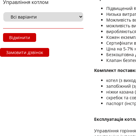
Управління котлом
Підвищений К
Низька витра
Можливість в
можливість в
виробляються 
Кожен екземп
Відмінити
Сертифікати в
Ціна на 5-7% 
Замовити дзвінок
Безкоштовна д
Клапан безпек
Комплект поставк
котел (з вихо
запобіжний (з
ніжки казана 
скребок та со
паспорт (інстр
Експлуатація котла
Управління горіння