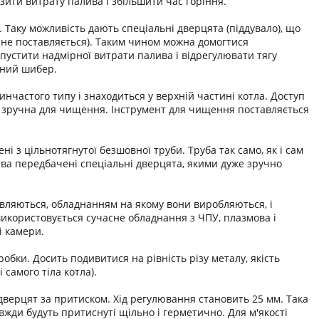
зити витрату палива і збільшити час горіння.
 Таку можливість дають спеціальні дверцята (піддувало), що
і не поставляється). Таким чином можна домогтися
пустити надмірної витрати палива і відрегулювати тягу
ьний шибер.
инчастого типу і знаходиться у верхній частині котла. Доступ
а і зручна для чищення. Інструмент для чищення поставляється
 з цільнотягнутої безшовної труби. Труба так само, як і сам
лива передбачені спеціальні дверцята, якими дуже зручно
товляються, обладнанням на якому вони виробляються, і
икористовується сучасне обладнання з ЧПУ, плазмова і
і камери.
обки. Досить подивитися на рівність різу металу, якість
 самого тіла котла).
верцят за притиском. Хід регулювання становить 25 мм. Така
жди будуть притиснуті щільно і герметично. Для м'якості