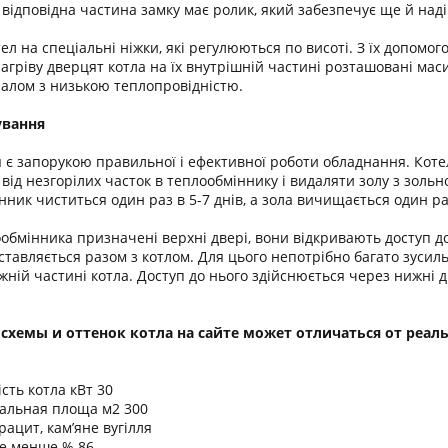
відповідна частина замку має ролик, який забезпечує ще й надій
ел на спеціальні ніжки, які регулюються по висоті. З їх допомо
гріву дверцят котла на їх внутрішній частині розташовані маси
алом з низькою теплопровідністю.
ування
є запорукою правильної і ефективної роботи обладнання. Кот
від незгорілих часток в теплообміннику і видаляти золу з золь
ник чиститься один раз в 5-7 днів, а зола вичищається один раз
бмінника призначені верхні двері, вони відкривають доступ д
ставляється разом з котлом. Для цього непотрібно багато зусиль 
ній частині котла. Доступ до нього здійснюється через нижні дв
 схемы и оттенок котла на сайте может отличаться от реаль
сть котла кВт 30
альная площа м2 300
рацит, кам’яне вугілля
не менше % 86