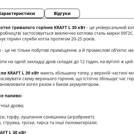
Характеристики
Відгуки
тел тривалого горіння KRAFT L 30 кВт
- це універсальний ко
иробництві застосовується виключно котлова сталь марки 09Г2С
ує термін служби котла протягом 20-25 років.
- це не тільки побутові приміщення, а й промислові об'єкти: мага
ти на одній закладці дров складає до 12 годин, на вугіллі ж цей 
ли KRAFT L 30 кВт
мають збільшену топку, у верхній частині як
осовувати схему верхнього горіння, що істотно збільшує час гор
ановлювати котел разом з баком акумулятором.
ке паливо:
ніші дрова;
си, торфу, лушпиння соняшника (агробрикет);
 стружка, тріски, тирса та інші пиломатеріали.
AFT L 30 кВт