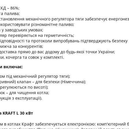
КД – 86%;
та палива;
становлення механічного регулятора тяги забезпечує енергонез
икористовувати різноманітне паливо;
у заводських умовах;
ляр перевіряється на герметичність;
ідповідності та протоколи випробувань підтверджують безпеку 
нижча за конкурентів;
оставка прямо до вас додому до будь-якої точки України;
и, кочерга та совок у комплекті.
и включає:
дом під механічний регулятор тяги);
ривний) клапан – для безпеки (Німеччина);
(регулюються по висоті);
вок – для чищення котла;
укція з експлуатації).
 KRAFT L 30 кВт
м в котлах Крафт забезпечується електронікою: комп'ютерний бл