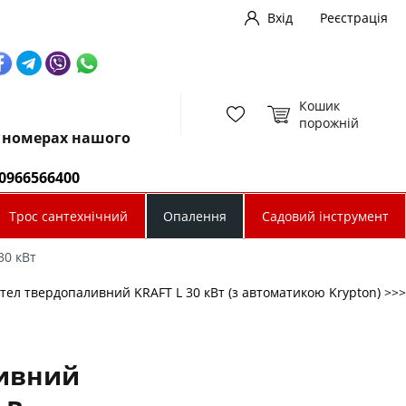
Вхід
Реєстрація
Кошик
порожній
х номерах нашого
0966566400
Трос сантехнічний
Опалення
Садовий інструмент
30 кВт
тел твердопаливний KRAFT L 30 кВт (з автоматикою Krypton) >>>
ивний