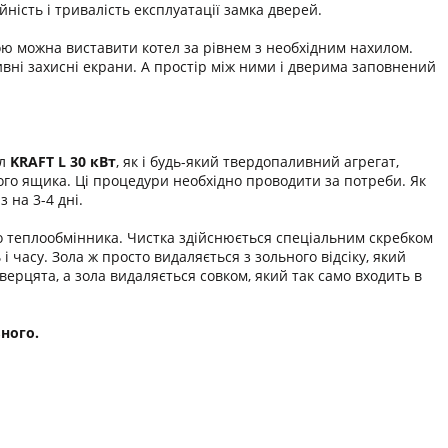
ність і тривалість експлуатації замка дверей.
гою можна виставити котел за рівнем з необхідним нахилом.
вні захисні екрани. А простір між ними і дверима заповнений
ел
KRAFT L 30 кВт
, як і будь-який твердопаливний агрегат,
ного ящика. Ці процедури необхідно проводити за потреби. Як
 на 3-4 дні.
о теплообмінника. Чистка здійснюється спеціальним скребком
і часу. Зола ж просто видаляється з зольного відсіку, який
ерцята, а зола видаляється совком, який так само входить в
ного.