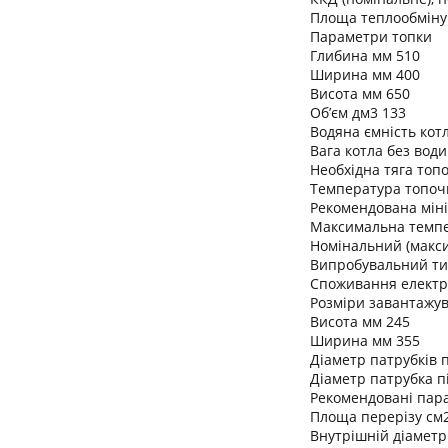
Площа теплообміну 
Параметри топки
Глибина мм 510
Ширина мм 400
Висота мм 650
Об’єм дм3 133
Водяна ємність котл
Вага котла без води
Необхідна тяга топо
Температура топочни
Рекомендована міні
Максимальна темпе
Номінальний (макси
Випробувальний ти
Споживання електро
Розміри завантажув
Висота мм 245
Ширина мм 355
Діаметр патрубків п
Діаметр патрубка п
Рекомендовані пар
Площа перерізу см
Внутрішній діаметр