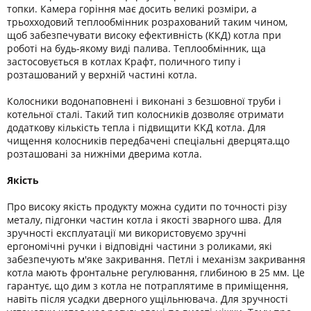
топки. Камера горіння має досить великі розміри, а
трьохходовий теплообмінник розрахований таким чином,
щоб забезпечувати високу ефективність (ККД) котла при
роботі на будь-якому виді палива. Теплообмінник, ща
застосовується в котлах Крафт, поличного типу і
розташований у верхній частині котла.
Колосники водонаповнені і виконані з безшовної труби і
котельної сталі. Такий тип колосників дозволяє отримати
додаткову кількість тепла і підвищити ККД котла. Для
чищення колосників передбачені спеціальні дверцята,що
розташовані за нижніми дверима котла.
Якість
Про високу якість продукту можна судити по точності різу
металу, підгонки частин котла і якості зварного шва. Для
зручності експлуатації ми використовуємо зручні
ергономічні ручки і відповідні частини з роликами, які
забезпечують м'яке закривання. Петлі і механізм закривання
котла мають фронтальне регулювання, глибиною в 25 мм. Це
гарантує, що дим з котла не потраплятиме в приміщення,
навіть після усадки дверного ущільнювача. Для зручності