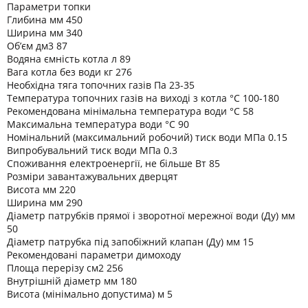
Параметри топки
Глибина мм 450
Ширина мм 340
Об’єм дм3 87
Водяна ємність котла л 89
Вага котла без води кг 276
Необхідна тяга топочних газів Па 23-35
Температура топочних газів на виході з котла °C 100-180
Рекомендована мінімальна температура води °C 58
Максимальна температура води °C 90
Номінальний (максимальний робочий) тиск води МПа 0.15
Випробувальний тиск води МПа 0.3
Споживання електроенергії, не більше Вт 85
Розміри завантажувальних дверцят
Висота мм 220
Ширина мм 290
Діаметр патрубків прямої і зворотної мережної води (Ду) мм
50
Діаметр патрубка під запобіжний клапан (Ду) мм 15
Рекомендовані параметри димоходу
Площа перерізу см2 256
Внутрішній діаметр мм 180
Висота (мінімально допустима) м 5