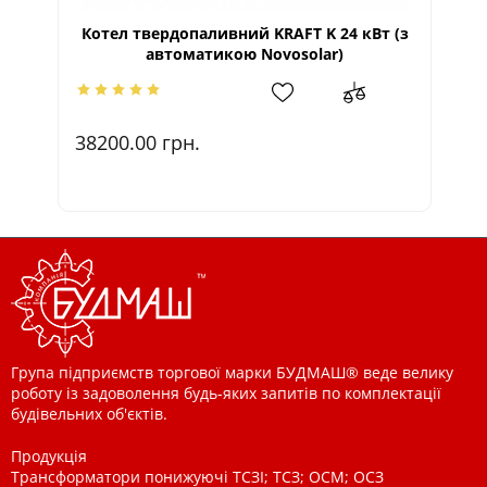
Котел твердопаливний KRAFT K 24 кВт (з
К
автоматикою Novosolar)
38200.00
грн.
4
Група підприємств торгової марки БУДМАШ® веде велику
роботу із задоволення будь-яких запитів по комплектації
будівельних об'єктів.
Продукція
Трансформатори понижуючі ТСЗІ; ТСЗ; ОСМ; ОСЗ