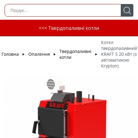
<<< Твердопаливні котли
Котел
твердопаливний
Твердопаливні
Головна
Опалення
KRAFT S 20 кВт (з
►
►
►
котли
автоматикою
Krypton)