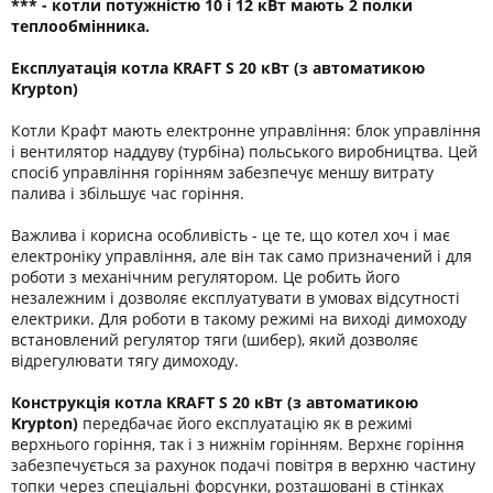
*** - котли потужністю 10 і 12 кВт мають 2 полки
теплообмінника.
Експлуатація котла
KRAFT S 20 кВт (з автоматикою
Krypton)
Котли Крафт мають електронне управління: блок управління
і вентилятор наддуву (турбіна) польського виробництва. Цей
спосіб управління горінням забезпечує меншу витрату
палива і збільшує час горіння.
Важлива і корисна особливість - це те, що котел хоч і має
електроніку управління, але він так само призначений і для
роботи з механічним регулятором. Це робить його
незалежним і дозволяє експлуатувати в умовах відсутності
електрики. Для роботи в такому режимі на виході димоходу
встановлений регулятор тяги (шибер), який дозволяє
відрегулювати тягу димоходу.
Конструкція котла KRAFT S 20 кВт (з автоматикою
Krypton)
передбачає його експлуатацію як в режимі
верхнього горіння, так і з нижнім горінням. Верхнє горіння
забезпечується за рахунок подачі повітря в верхню частину
топки через спеціальні форсунки, розташовані в стінках