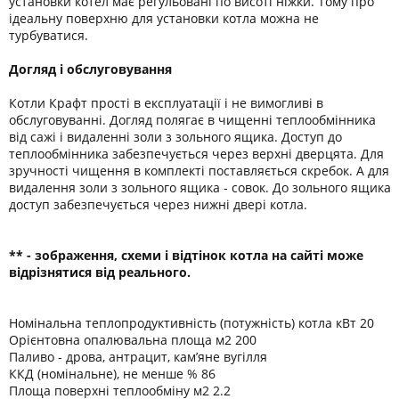
установки котел має регульовані по висоті ніжки. Тому про
ідеальну поверхню для установки котла можна не
турбуватися.
Догляд і обслуговування
Котли Крафт прості в експлуатації і не вимогливі в
обслуговуванні. Догляд полягає в чищенні теплообмінника
від сажі і видаленні золи з зольного ящика. Доступ до
теплообмінника забезпечується через верхні дверцята. Для
зручності чищення в комплекті поставляється скребок. А для
видалення золи з зольного ящика - совок. До зольного ящика
доступ забезпечується через нижні двері котла.
** - зображення, схеми і відтінок котла на сайті може
відрізнятися від реального.
Номінальна теплопродуктивність (потужність) котла кВт 20
Орієнтовна опалювальна площа м2 200
Паливо - дрова, антрацит, кам’яне вугілля
ККД (номінальне), не менше % 86
Площа поверхні теплообміну м2 2.2