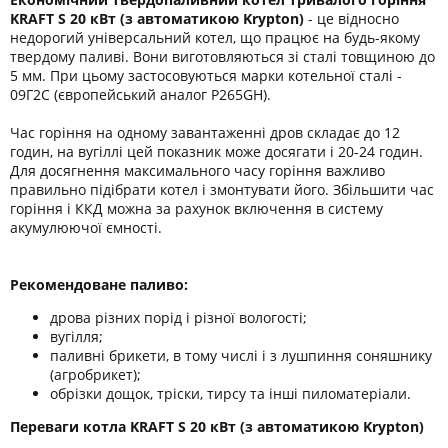
KRAFT S 20 кВт
(з автоматикою Krypton)
- це відносно
недорогий універсальний котел, що працює на будь-якому
твердому паливі. Вони виготовляються зі сталі товщиною до
5 мм. При цьому застосовуються марки котельної сталі -
09Г2С (європейський аналог P265GН).
Час горіння на одному завантаженні дров складає до 12
годин, на вугіллі цей показник може досягати і 20-24 годин.
Для досягнення максимального часу горіння важливо
правильно підібрати котел і змонтувати його. Збільшити час
горіння і ККД можна за рахунок включення в систему
акумулюючої ємності.
Рекомендоване паливо:
дрова різних порід і різної вологості;
вугілля;
паливні брикети, в тому числі і з лушпиння соняшнику
(агробрикет);
обрізки дощок, тріски, тирсу та інші пиломатеріали.
Переваги котла KRAFT S 20 кВт (з автоматикою Krypton)