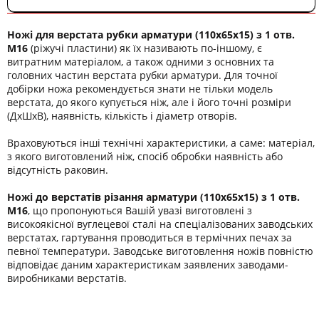
Ножі для верстата рубки арматури (110х65х15) з 1 отв.
М16
(ріжучі пластини) як їх називають по-іншому, є
витратним матеріалом, а також одними з основних та
головних частин верстата рубки арматури. Для точної
добірки ножа рекомендується знати не тільки модель
верстата, до якого купується ніж, але і його точні розміри
(ДхШхВ), наявність, кількість і діаметр отворів.
Враховуються інші технічні характеристики, а саме: матеріал,
з якого виготовлений ніж, спосіб обробки наявність або
відсутність раковин.
Ножі до верстатів різання арматури (110х65х15) з 1 отв.
М16
, що пропонуються Вашій увазі виготовлені з
високоякісної вуглецевої сталі на спеціалізованих заводських
верстатах, гартування проводиться в термічних печах за
певної температури. Заводське виготовлення ножів повністю
відповідає даним характеристикам заявлених заводами-
виробниками верстатів.