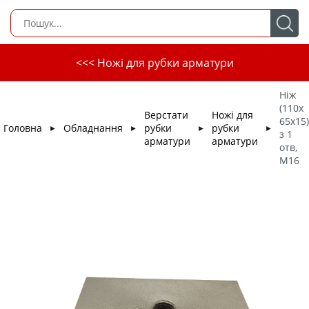
<<< Ножі для рубки арматури
Ніж
(110х
Верстати
Ножі для
65х15)
Головна
Обладнання
рубки
рубки
►
►
►
►
з 1
арматури
арматури
отв,
М16