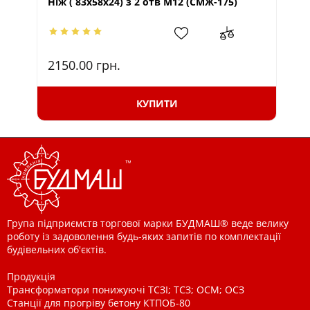
Ніж ( 83х58х24) з 2 отв М12 (СМЖ-175)
Ні
2150.00
грн.
1
КУПИТИ
Група підприємств торгової марки БУДМАШ® веде велику
роботу із задоволення будь-яких запитів по комплектації
будівельних об'єктів.
Продукція
Трансформатори понижуючі ТСЗІ; ТСЗ; ОСМ; ОСЗ
Станції для прогріву бетону КТПОБ-80