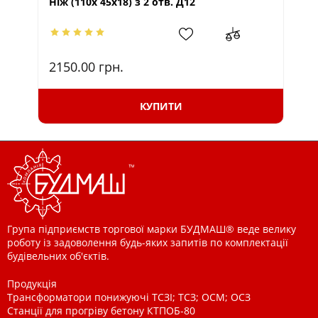
Ніж (110х 45х18) з 2 отв. Д12
2150.00
грн.
3
КУПИТИ
Група підприємств торгової марки БУДМАШ® веде велику
роботу із задоволення будь-яких запитів по комплектації
будівельних об'єктів.
Продукція
Трансформатори понижуючі ТСЗІ; ТСЗ; ОСМ; ОСЗ
Станції для прогріву бетону КТПОБ-80