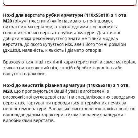
Ножі для верстата рубки арматури (110х55х18) з 1 отв.
М20
(ріжучі пластини) як їх називають по-іншому, є
витратним матеріалом, а також одними з основних та
головних частин верстата рубки арматури. Для точної
добірки ножа рекомендується знати не тільки модель
верстата, до якого купується ніж, але і його точні розміри
(ДхШхВ), наявність, кількість і діаметр отворів.
Враховуються інші технічні характеристики, а саме: матеріал,
з якого виготовлений ніж, спосіб обробки наявність або
відсутність раковин.
Ножі до верстатів різання арматури (110х55х18) з 1 отв.
М20
, що пропонуються Вашій увазі виготовлені з
високоякісної вуглецевої сталі на спеціалізованих заводських
верстатах, гартування проводиться в термічних печах за
певної температури. Заводське виготовлення ножів повністю
відповідає даним характеристикам заявлених заводами-
виробниками верстатів.