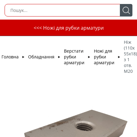
<<< Ножі для рубки арматури
Ніж
(110х
Верстати
Ножі для
55х18)
Головна
Обладнання
рубки
рубки
►
►
►
►
з 1
арматури
арматури
отв.
М20