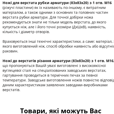
Ножі для верстата рубки арматури (83х83х20) з 1 отв. М16
(ріжучі пластини) як їх називають по-іншому, є витратним
матеріалом, а також одними з основних та головних частин
верстата рубки арматури. Для точної добірки ножа
рекомендується знати не тільки модель верстата, до якого
купується ніж, але і його точні розміри (ДхШхВ), наявність,
кількість і діаметр отворів.
Враховуються інші технічні характеристики, а саме: матеріал, 
якого виготовлений ніж, спосіб обробки наявність або відсутні
раковин.
Ножі до верстатів різання арматури (83х83х20) з 1 отв. М16
що пропонуються Вашій увазі виготовлені з високоякісної
вуглецевої сталі на спеціалізованих заводських верстатах,
гартування проводиться в термічних печах за певної
температури. Заводське виготовлення ножів повністю відпові
даним характеристикам заявлених заводами-виробниками
верстатів.
Товари, які можуть Вас