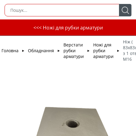
<<< Ножі для рубки арматури
Ніж (
Верстати
Ножі для
83х83
Головна
Обладнання
рубки
рубки
►
►
►
►
з 1 от
арматури
арматури
М16