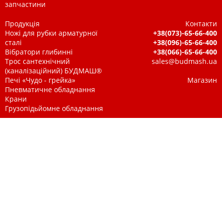
запчастини
Продукція
Контакти
Ножі для рубки арматурної
+38(073)-65-66-400
сталі
+38(096)-65-66-400
Вібратори глибинні
+38(066)-65-66-400
Трос сантехнічний
sales@budmash.ua
(каналізаційний) БУДМАШ®
Печі «Чудо - грейка»
Магазин
Пневматичне обладнання
Крани
Грузопідьйомне обладнання