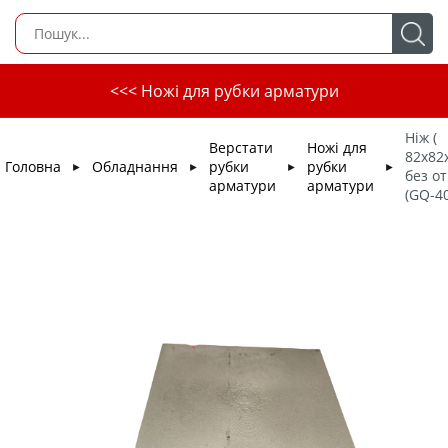
<<< Ножі для рубки арматури
Ніж (
Верстати
Ножі для
82х82
Головна
Обладнання
рубки
рубки
►
►
►
►
без от
арматури
арматури
(GQ-40