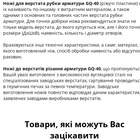
Ножі для верстата рубки арматури GQ-40
(ріжучі пластини) 
їх називають по-іншому, є витратним матеріалом, а також
одними з основних та головних частин верстата рубки
арматури. Для точної добірки ножа рекомендується знати не
тільки модель верстата, до якого купується ніж, але і його точн
розміри (ДхШхВ), наявність, кількість і діаметр отворів.
Враховуються інші технічні характеристики, а саме: матеріал, 
якого виготовлений ніж, спосіб обробки наявність або відсутні
раковин.
Ножі до верстатів різання арматури GQ-40
, що пропонують
Вашій увазі виготовлені з високоякісної вуглецевої сталі на
спеціалізованих заводських верстатах, гартування проводить
в термічних печах за певної температури. Заводське
виготовлення ножів повністю відповідає даним характеристи
заявлених заводами-виробниками верстатів.
Товари, які можуть Вас
зацікавити