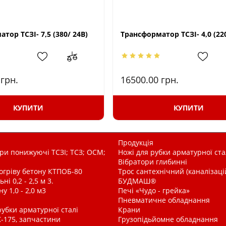
тор ТСЗІ- 7,5 (380/ 24В)
Трансформатор ТСЗІ- 4,0 (220
0
грн.
16500.00
грн.
КУПИТИ
КУПИТИ
Продукція
и понижуючі ТСЗІ; ТСЗ; ОСМ;
Ножі для рубки арматурної ста
Вібратори глибинні
рогріву бетону КТПОБ-80
Трос сантехнічний (каналізац
і 0,2 - 2,5 м 3.
БУДМАШ®
у 1,0 - 2,0 м3
Печі «Чудо - грейка»
Пневматичне обладнання
рубки арматурної сталі
Крани
-175, запчастини
Грузопідьйомне обладнання