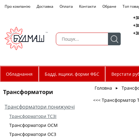
Про компанію
Доставка
Оплата
Контакти
Обране
Топ това
+3
+3
+3
Обладнання
Бадді, ящики, форми ФБС
Верстати руб
Головна
Трансф
►
Трансформатори
<<< Трансформатор ТС
Трансформатори понижуючі
Трансформатори ТСЗІ
Трансформатори ОСМ
Трансформатори ОСЗ