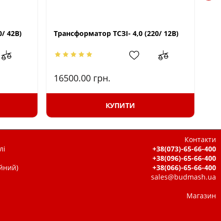
/ 42В)
Трансформатор ТСЗІ- 4,0 (220/ 12В)
Тр
16500.00
грн.
25
КУПИТИ
Контакти
лі
+38(073)-65-66-400
+38(096)-65-66-400
ійний)
+38(066)-65-66-400
sales@budmash.ua
Магазин