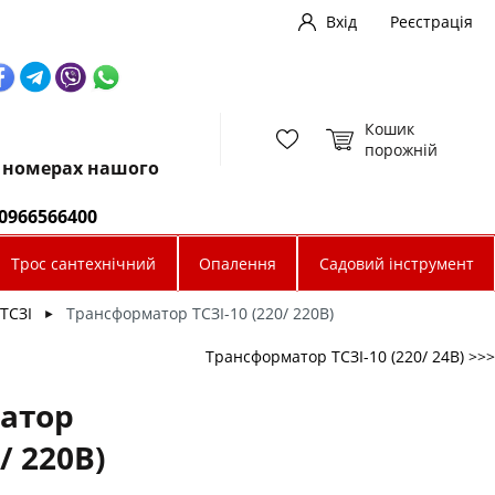
Вхід
Реєстрація
Кошик
порожній
х номерах нашого
0966566400
Трос сантехнічний
Опалення
Садовий інструмент
ТСЗІ
Трансформатор ТСЗІ-10 (220/ 220В)
►
Трансформатор ТСЗІ-10 (220/ 24В) >>>
атор
/ 220В)