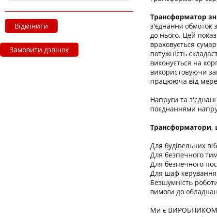
Трансформатор зн
з'єднання обмоток 
Відмінити
до нього. Цей пока
враховується сумар
Замовити дзвінок
потужність складає
виконується на кор
використовуючи зак
працююча від мереж
Напруги та з'єднан
поєднаннями напру
Трансформатори, щ
Для будівельних віб
Для безпечного тим
Для безпечного пос
Для шаф керування
Безшумність роботи
вимоги до обладнан
Ми є ВИРОБНИКОМ т