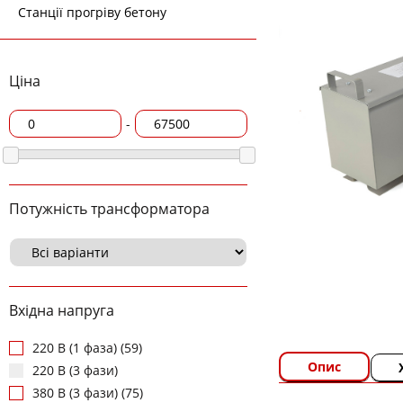
Станції прогріву бетону
Ціна
-
Потужність трансформатора
Вхідна напруга
220 В (1 фаза) (59)
Опис
220 В (3 фази)
380 В (3 фази) (75)