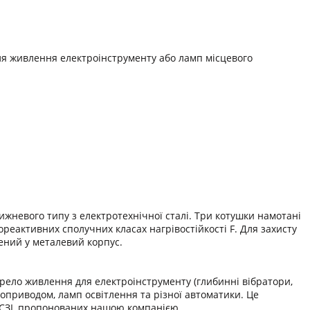
я живлення електроінструменту або ламп місцевого
невого типу з електротехнічної сталі. Три котушки намотані
реактивних сполучних класах нагрівостійкості F. Для захисту
ений у металевий корпус.
рело живлення для електроінструменту (глибинні вібратори,
роприводом, ламп освітлення та різної автоматики. Це
ТСЗІ, пропонованих нашою компанією.