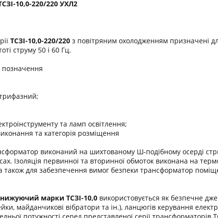
ЗІ-10,0-220/220 УХЛ2
рії
ТСЗІ-10,0-220/220
з повітряним охолодженням призначені дл
оті струму 50 і 60 Гц.
о позначення
 трифазний;
ектроінструменту та ламп освітлення;
виконання та категорія розміщення
сформатор виконаний на шихтованому Ш-подібному осерді стриж
сах. Ізоляція первинної та вторинної обмоток виконана на термо
, а також для забезпечення вимог безпеки трансформатор поміщ
онижуючий марки
ТСЗІ-10,0
використовується як безпечне дже
ейки, майданчикові вібратори та ін.), ланцюгів керування елект
дньої потужності серед представленої серії трансформаторів 