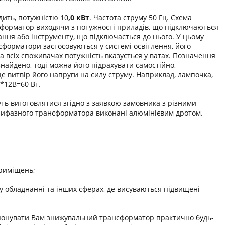
ить, потужністю 10
,0 кВт
. Частота струму 50 Гц. Схема
нсформатор виходячи з потужності приладів, що підключаються
ння або інструменту, що підключається до нього. У цьому
сформатори застосовуються у системі освітлення, його
а всіх споживачах потужність вказується у ватах. Позначення
найдено, тоді можна його підрахувати самостійно,
е витвір його напруги на силу струму. Наприклад, лампочка,
А*12В=60 Вт.
ть виготовлятися згідно з заявкою замовника з різними
рифазного трансформатора виконані алюмінієвим дротом.
приміщень;
 обладнанні та інших сферах, де висуваються підвищені
онувати Вам знижувальний трансформатор практично будь-