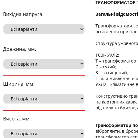
ТРАНСФОРМАТОР ТС
Вихідна напруга
Загальні відомості
Трансформатори се
освітлення при част
Структура умовног
Довжина, мм.
ТСЗІ- УХЛ2:
Т – трансформатор
С – сухий;
З – захищений;
І - для живлення ел
Ширина, мм.
УХЛ2 - кліматичне 
Конструктивно тран
на картонних карка
від пилу та бризок
Висота, мм.
Трансформатор п
віброплити, віброр
трансформатор сере