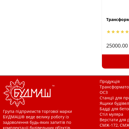
Трансформа
25000.0
Продукція
Трансформатор
ОСЗ
Станції для п
Ящики будівельн
Бадді для бетон
Група підприємств торгової марки
Стіл муляра
БУДМАШ® веде велику роботу із
Верстати для 
задоволення будь-яких запитів по
СМЖ-172, СМЖ
комплектації будівельних об'єктів.