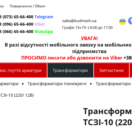
ри
Повернення / Обмін
8 (073) 65-66-400
Telegram
sales@budmash.ua
8 (096) 65-66-400
Viber
Графік: Пн-Пт з 8.00 до 17.00
8 (066) 65-66-400
WatsApp
УВАГА!
В разі відсутності мобільного звязку на мобільни
підприємства
ПРОСИМО писати або дзвонити на Viber
+38
ки, гнуття арматури
Трансформатори
Запчастини
орматори
Трансформатори понижуючі
Трансформатори 
►
►
ЗІ-10 (220/ 12В)
Трансформ
ТСЗІ-10 (220