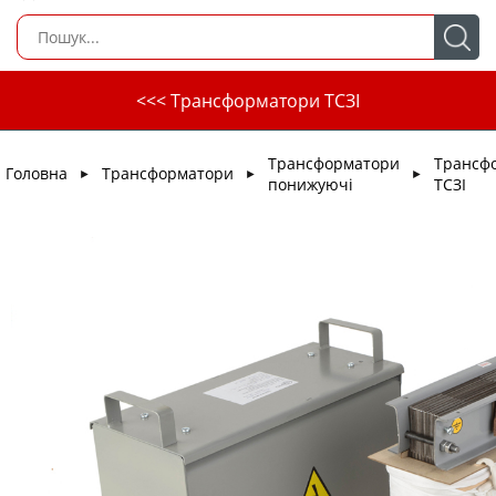
<<< Трансформатори ТСЗІ
Трансформатори
Трансф
Головна
Трансформатори
►
►
►
понижуючі
ТСЗІ