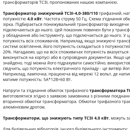
трансформаторів ТСЗІ, пропонованих нашою компанією.
Трансформатор знижуючий ТСЗІ-4,0-380/110
трифазний, нап
потужністю
4,0 кВт
. Частота струму 50 Гц. Схема з'єднання обм
зірка. Підбирається понижувальний трансформатор виходячи 
підключаються до нього. Цей показник повинен бути у транс
у обладнання або інструменту, що підключається до нього. У 
потужність всіх споживачів. Наприклад, якщо знижуючі транс
системі освітлення, його потужність складається з потужност
20%. Нагадаємо, що на всіх споживачах потужність вказується
виконується на корпусі або в супровідних документах. Якщо ц
знайдено, тоді можна його підрахувати самостійно, використо
свідчить, що потужність електричного приладу - це витвір йог
Наприклад, лампочка, працююча від мережі 12 вольт, де напис
матиме потужність: 5А*12В=60 Вт.
Напруги та з'єднання обмоток трифазного
трансформатора
Т
виготовлятися згідно з заявкою замовника з різними поєднан
вторинної обмотки трансформатора. Обмотки трифазного тра
алюмінієвим дротом.
Трансформатори, що знижують типу ТСЗІ 4,0 кВт
, можуть з
Для будівельних вібраторів, іншого будівельного інструменту;