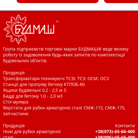
Група підприємств торгової марки БУДМАШ® веде велику
роботу із задоволення будь-яких запитів по комплектації
будівельних об'єктів.
Продукція
Трансформатори понижуючі ТСЗІ; ТСЗ; ОСМ; ОСЗ
Станції для прогріву бетону КТПОБ-80
Ящики будівельні 0,2 - 2,5 м 3.
Бадді для бетону 1,0 - 2,0 м3
Стіл муляра
Верстати для рубки арматурної сталі СМЖ-172, СМЖ-175,
запчастини
Продукція
Контакти
Ножі для рубки арматурної
+38(073)-65-66-400
сталі
+38(096)-65-66-400