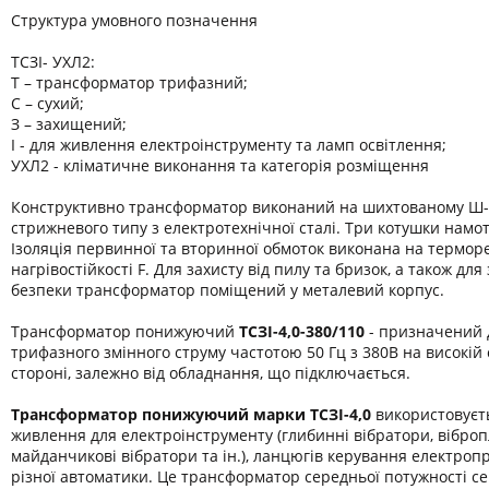
Структура умовного позначення
ТСЗІ- УХЛ2:
Т – трансформатор трифазний;
С – сухий;
З – захищений;
І - для живлення електроінструменту та ламп освітлення;
УХЛ2 - кліматичне виконання та категорія розміщення
Конструктивно трансформатор виконаний на шихтованому Ш-
стрижневого типу з електротехнічної сталі. Три котушки намот
Ізоляція первинної та вторинної обмоток виконана на термор
нагрівостійкості F. Для захисту від пилу та бризок, а також дл
безпеки трансформатор поміщений у металевий корпус.
Трансформатор понижуючий
ТСЗІ-4,0-380/110
- призначений 
трифазного змінного струму частотою 50 Гц з 380В на високій 
стороні, залежно від обладнання, що підключається.
Трансформатор понижуючий марки
ТСЗІ-4,0
використовуєт
живлення для електроінструменту (глибинні вібратори, віброп
майданчикові вібратори та ін.), ланцюгів керування електроп
різної автоматики. Це трансформатор середньої потужності се