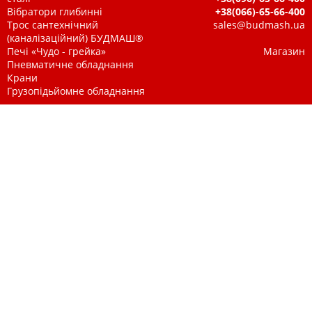
Вібратори глибинні
+38(066)-65-66-400
Трос сантехнічний
sales@budmash.ua
(каналізаційний) БУДМАШ®
Печі «Чудо - грейка»
Магазин
Пневматичне обладнання
Крани
Грузопідьйомне обладнання