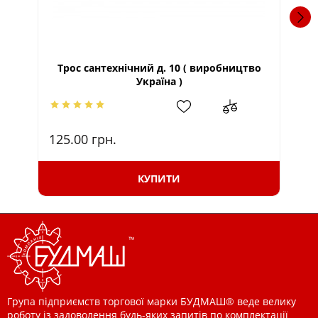
Трос сантехнічний д. 10 ( виробництво
Тр
Україна )
125.00
грн.
18
КУПИТИ
Група підприємств торгової марки БУДМАШ® веде велику
роботу із задоволення будь-яких запитів по комплектації