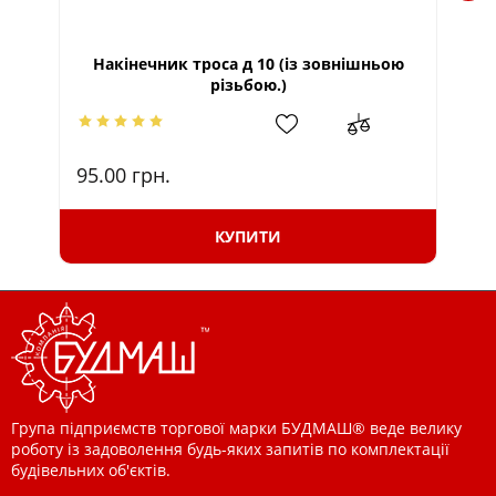
Накінечник троса д 10 (із зовнішньою
Т
різьбою.)
95.00
грн.
29
КУПИТИ
Група підприємств торгової марки БУДМАШ® веде велику
роботу із задоволення будь-яких запитів по комплектації
будівельних об'єктів.