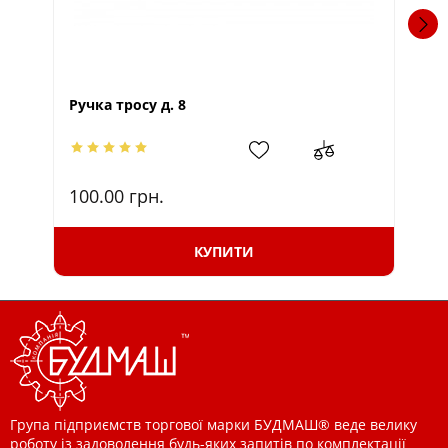
Тр
Ручка тросу д. 8
100.00
грн.
10
КУПИТИ
Група підприємств торгової марки БУДМАШ® веде велику
роботу із задоволення будь-яких запитів по комплектації