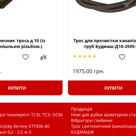
нечник троса д 10 (із
Трос для прочистки каналі
нішньою різьбою.)
труб Будмаш-Д10-2595-
.
1975.00
грн.
КУПИТИ
КУПИТИ
Продукція
и понижуючі ТСЗІ; ТСЗ; ОСМ;
Ножі для рубки арматурної ста
Вібратори глибинні
рогріву бетону КТПОБ-80
Трос сантехнічний (каналізац
і 0,2 - 2,5 м 3.
БУДМАШ®