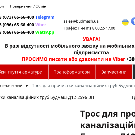
ри
Повернення / Обмін
8 (073) 65-66-400
Telegram
sales@budmash.ua
8 (096) 65-66-400
Viber
Графік: Пн-Пт з 8.00 до 17.00
8 (066) 65-66-400
WatsApp
УВАГА!
В разі відсутності мобільного звязку на мобільни
підприємства
ПРОСИМО писати або дзвонити на Viber
+38
ки, гнуття арматури
Трансформатори
Запчастини
нтехнічний
Трос для прочистки каналізаційних труб Будма
►
тки каналізаційних труб Будмаш-Д12-2596-3П
Т
Трос для пр
каналізацій