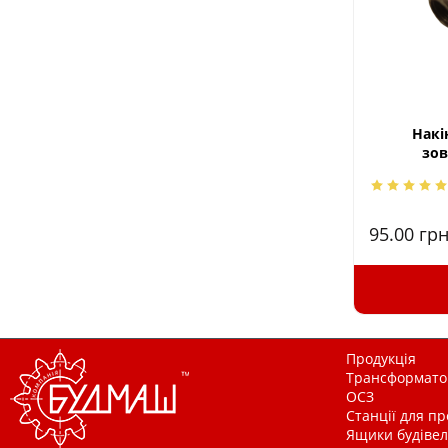
Накі
зов
95.00
грн
Продукція
Трансформатор
ОСЗ
Станції для п
Ящики будівельн