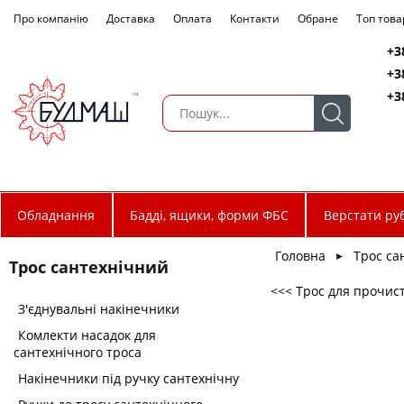
Про компанію
Доставка
Оплата
Контакти
Обране
Топ това
+3
+3
+3
Обладнання
Бадді, ящики, форми ФБС
Верстати руб
Головна
Трос са
►
Трос сантехнічний
<<< Трос для прочис
З'єднувальні накінечники
Комлекти насадок для
сантехнічного троса
Накінечники під ручку сантехнічну