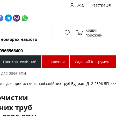
Вхід
Реєстрація
Кошик
порожній
х номерах нашого
0966566400
Трос сантехнічний
Опалення
Садовий інструмент
ш-Д12-2596-3ПН
рос для прочистки каналізаційних труб Будмаш-Д12-2596-5П >>>
очистки
них труб