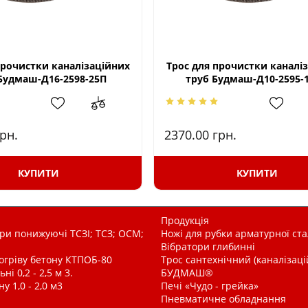
прочистки каналізаційних
Трос для прочистки каналі
Будмаш-Д16-2598-25П
труб Будмаш-Д10-2595-
рн.
2370.00
грн.
КУПИТИ
КУПИТИ
Продукція
и понижуючі ТСЗІ; ТСЗ; ОСМ;
Ножі для рубки арматурної ста
Вібратори глибинні
рогріву бетону КТПОБ-80
Трос сантехнічний (каналізац
і 0,2 - 2,5 м 3.
БУДМАШ®
у 1,0 - 2,0 м3
Печі «Чудо - грейка»
Пневматичне обладнання