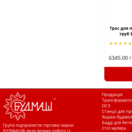
Трос для 
труб 
6345.00
г
Продукція
Трансформатор
ОСЗ
Станції для п
Ящики будівельн
Бадді для бетон
Група підприємств торгової марки
Стіл муляра
БУДМАШ® веде велику роботу із