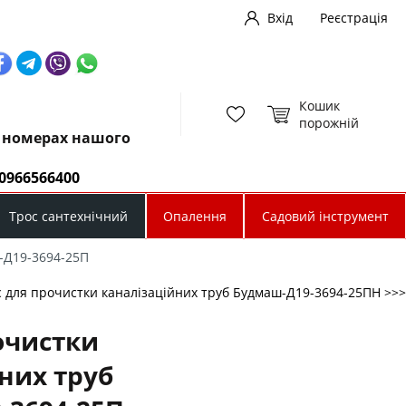
Вхід
Реєстрація
Кошик
порожній
х номерах нашого
0966566400
Трос сантехнічний
Опалення
Садовий інструмент
-Д19-3694-25П
с для прочистки каналізаційних труб Будмаш-Д19-3694-25ПН >>>
очистки
них труб