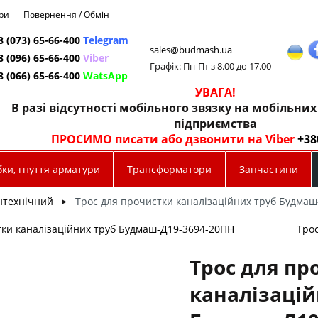
ри
Повернення / Обмін
8 (073) 65-66-400
Telegram
sales@budmash.ua
8 (096) 65-66-400
Viber
Графік: Пн-Пт з 8.00 до 17.00
8 (066) 65-66-400
WatsApp
УВАГА!
В разі відсутності мобільного звязку на мобільни
підприємства
ПРОСИМО писати або дзвонити на Viber
+38
ки, гнуття арматури
Трансформатори
Запчастини
нтехнічний
Трос для прочистки каналізаційних труб Будмаш
►
тки каналізаційних труб Будмаш-Д19-3694-20ПН
Тро
Трос для пр
каналізацій