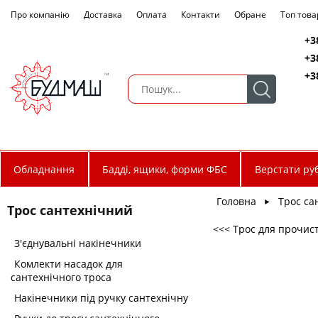
Про компанію
Доставка
Оплата
Контакти
Обране
Топ това
+3
+3
+3
Обладнання
Бадді, ящики, форми ФБС
Верстати руб
Головна
Трос са
►
Трос сантехнічний
<<< Трос для прочис
З'єднувальні накінечники
Комлекти насадок для
сантехнічного троса
Накінечники під ручку сантехнічну