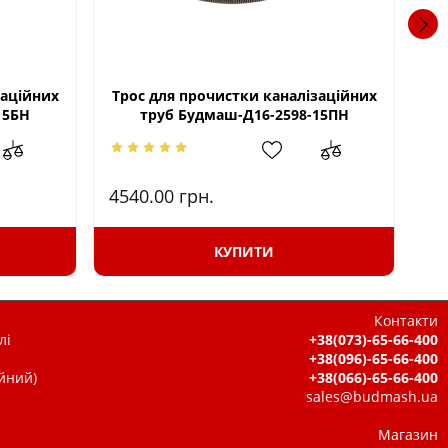
заційних
Трос для прочистки каналізаційних
Тр
15БН
труб Будмаш-Д16-2598-15ПН
4540.00
грн.
47
КУПИТИ
Контакти
лі
+38(073)-65-66-400
+38(096)-65-66-400
ійний)
+38(066)-65-66-400
sales@budmash.ua
Магазин