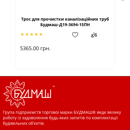
Тр
Трос для прочистки каналізаційних труб
Будмаш-Д19-3694-15ПН
17
5365.00
грн.
Група підприємств торгової марки БУДМАШ® веде велику
роботу із задоволення будь-яких запитів по комплектації
будівельних об'єктів.