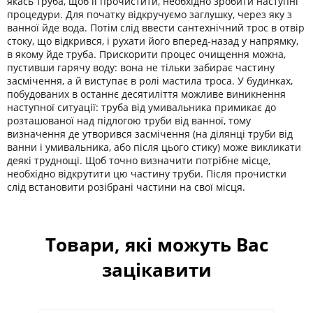
якась труба, щоб її прочистити, необхідно зробити наступні
процедури. Для початку відкручуємо заглушку, через яку з
ванної йде вода. Потім слід ввести сантехнічний трос в отвір
стоку, що відкрився, і рухати його вперед-назад у напрямку,
в якому йде труба. Прискорити процес очищення можна,
пустивши гарячу воду: вона не тільки забирає частину
засмічення, а й виступає в ролі мастила троса. У будинках,
побудованих в останнє десятиліття можливе виникнення
наступної ситуації: труба від умивальника примикає до
розташованої над підлогою труби від ванної, тому
визначення де утворився засмічення (на ділянці труби від
ванни і умивальника, або після цього стику) може викликати
деякі труднощі. Щоб точно визначити потрібне місце,
необхідно відкрутити цю частину труби. Після прочистки
слід встановити розібрані частини на свої місця.
Товари, які можуть Вас
зацікавити