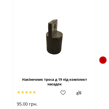
Накінечник троса д 19 під комплект
насадок
95
95.00
грн.