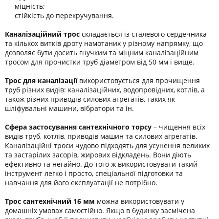
міцність;
стійкість до перекручування.
Каналізаційний трос
складається із сталевого сердечника
та кількох витків дроту намотаних у різному напрямку, що
дозволяє бути досить гнучким та міцним каналізаційним
тросом для прочистки труб діаметром від 50 мм і вище.
Трос для каналізації
використовується для прочищення
труб різних видів: каналізаційних, водопровідних, котлів, а
також різних приводів силових агрегатів, таких як
шліфувальні машини, вібратори та ін.
Сфера застосування сантехнічного торсу
– чищення всіх
видів труб, котлів, приводів машин та силових агрегатів.
Каналізаційні троси чудово підходять для усунення великих
та застарілих засорів, жирових відкладень. Вони діють
ефективно та негайно. До того ж використовувати такий
інструмент легко і просто, спеціальної підготовки та
навчання для його експлуатації не потрібно.
Трос сантехнічний 16 мм
можна використовувати у
домашніх умовах самостійно. Якщо в будинку засмічена