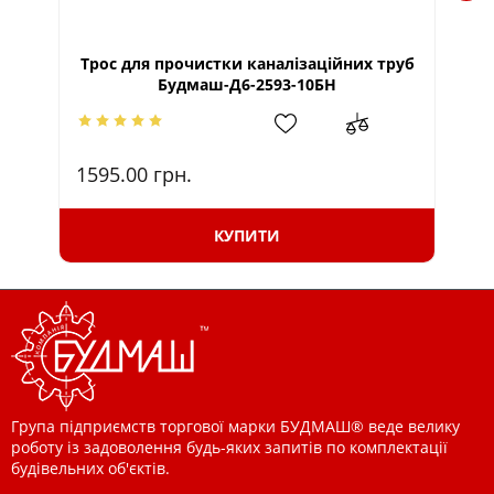
Трос для прочистки каналізаційних труб
Тр
Будмаш-Д6-2593-10БН
1595.00
грн.
45
КУПИТИ
Група підприємств торгової марки БУДМАШ® веде велику
роботу із задоволення будь-яких запитів по комплектації
будівельних об'єктів.