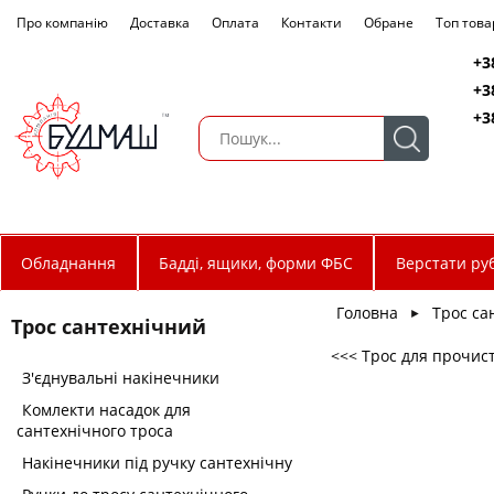
Про компанію
Доставка
Оплата
Контакти
Обране
Топ това
+3
+3
+3
Обладнання
Бадді, ящики, форми ФБС
Верстати руб
Головна
Трос са
►
Трос сантехнічний
<<< Трос для прочис
З'єднувальні накінечники
Комлекти насадок для
сантехнічного троса
Накінечники під ручку сантехнічну