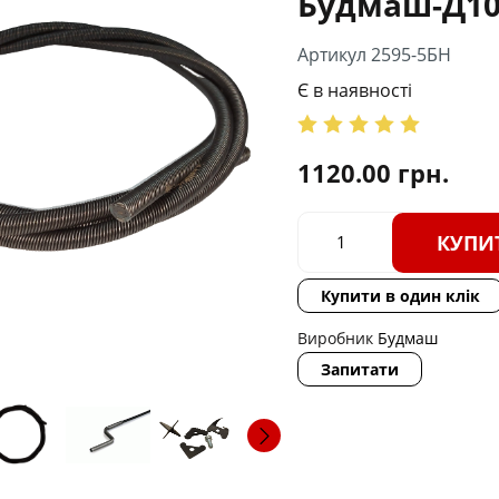
Будмаш-Д10
Артикул 2595-5БН
Є в наявності
1120.00
грн.
КУПИ
Купити в один клік
Виробник
Будмаш
Запитати