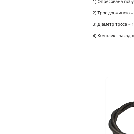
1) Опресована побу
2) Трос довжиною –
3) Діаметр троса – 
4) Комплект насадо