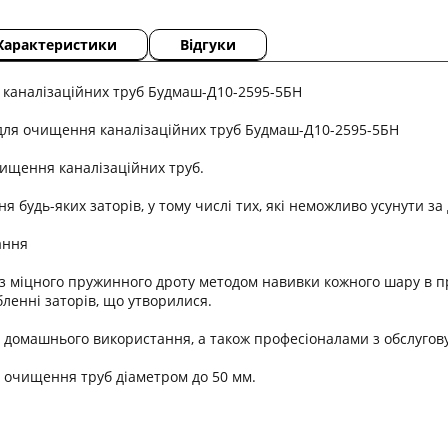
Характеристики
Відгуки
 каналізаційних труб Будмаш-Д10-2595-5БН
 для очищення каналізаційних труб Будмаш-Д10-2595-5БН
ищення каналізаційних труб.
я будь-яких заторів, у тому числі тих, які неможливо усунути з
ання
з міцного пружинного дроту методом навивки кожного шару в п
бленні заторів, що утворилися.
 домашнього використання, а також професіоналами з обслугову
 очищення труб діаметром до 50 мм.