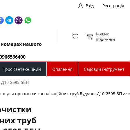
Вхід
Реєстрація
Кошик
порожній
х номерах нашого
0966566400
Трос сантехнічний
Опалення
Садовий інструмент
ш-Д10-2595-5БН
рос для прочистки каналізаційних труб Будмаш-Д10-2595-5П >>>
очистки
них труб