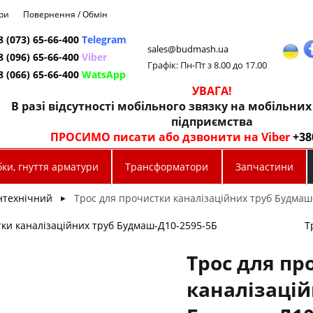
ри
Повернення / Обмін
8 (073) 65-66-400
Telegram
sales@budmash.ua
8 (096) 65-66-400
Viber
Графік: Пн-Пт з 8.00 до 17.00
8 (066) 65-66-400
WatsApp
УВАГА!
В разі відсутності мобільного звязку на мобільни
підприємства
ПРОСИМО писати або дзвонити на Viber
+38
ки, гнуття арматури
Трансформатори
Запчастини
нтехнічний
Трос для прочистки каналізаційних труб Будма
►
тки каналізаційних труб Будмаш-Д10-2595-5Б
Т
Трос для пр
каналізацій