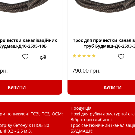
прочистки каналізаційних
Трос для прочистки каналі
Будмаш-Д10-2595-10Б
труб Будмаш-Д6-2593-
рн.
790.00
грн.
КУПИТИ
КУПИТИ
Продукція
и понижуючі ТСЗІ; ТСЗ; ОСМ;
Ножі для рубки арматурної ста
Вібратори глибинні
рогріву бетону КТПОБ-80
Трос сантехнічний (каналізац
і 0,2 - 2,5 м 3.
БУДМАШ®