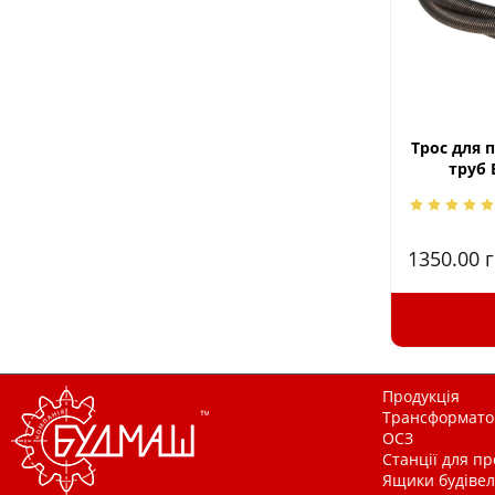
Трос для 
труб 
1350.00
г
Продукція
Трансформатор
ОСЗ
Станції для п
Ящики будівельн