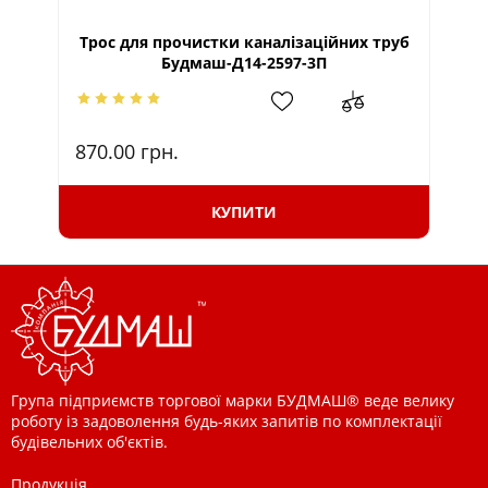
Трос для прочистки каналізаційних труб
Будмаш-Д14-2597-3П
870.00
грн.
95
КУПИТИ
Група підприємств торгової марки БУДМАШ® веде велику
роботу із задоволення будь-яких запитів по комплектації
будівельних об'єктів.
Продукція