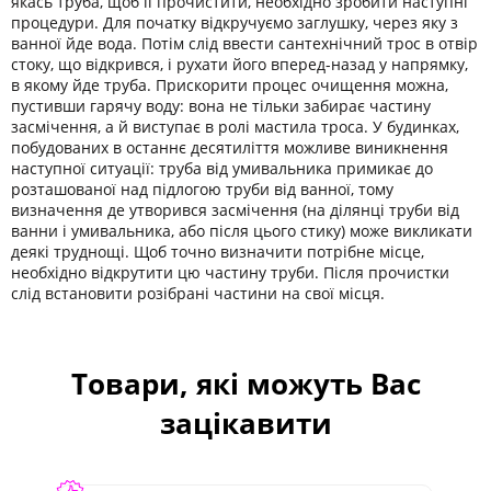
якась труба, щоб її прочистити, необхідно зробити наступні
процедури. Для початку відкручуємо заглушку, через яку з
ванної йде вода. Потім слід ввести сантехнічний трос в отвір
стоку, що відкрився, і рухати його вперед-назад у напрямку,
в якому йде труба. Прискорити процес очищення можна,
пустивши гарячу воду: вона не тільки забирає частину
засмічення, а й виступає в ролі мастила троса. У будинках,
побудованих в останнє десятиліття можливе виникнення
наступної ситуації: труба від умивальника примикає до
розташованої над підлогою труби від ванної, тому
визначення де утворився засмічення (на ділянці труби від
ванни і умивальника, або після цього стику) може викликати
деякі труднощі. Щоб точно визначити потрібне місце,
необхідно відкрутити цю частину труби. Після прочистки
слід встановити розібрані частини на свої місця.
Товари, які можуть Вас
зацікавити