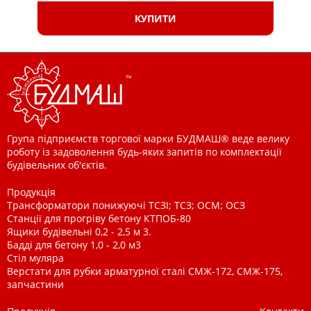
КУПИТИ
Група підприємств торгової марки БУДМАШ® веде велику
роботу із задоволення будь-яких запитів по комплектації
будівельних об'єктів.
Продукція
Трансформатори понижуючі ТСЗІ; ТСЗ; ОСМ; ОСЗ
Станції для прогріву бетону КТПОБ-80
Ящики будівельні 0,2 - 2,5 м 3.
Бадді для бетону 1,0 - 2,0 м3
Стіл муляра
Верстати для рубки арматурної сталі СМЖ-172, СМЖ-175,
запчастини