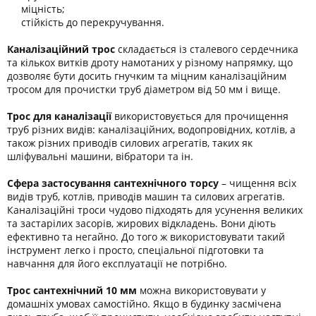
міцність;
стійкість до перекручування.
Каналізаційний трос
складається із сталевого сердечника
та кількох витків дроту намотаних у різному напрямку, що
дозволяє бути досить гнучким та міцним каналізаційним
тросом для прочистки труб діаметром від 50 мм і вище.
Трос для каналізації
використовується для прочищення
труб різних видів: каналізаційних, водопровідних, котлів, а
також різних приводів силових агрегатів, таких як
шліфувальні машини, вібратори та ін.
Сфера застосування сантехнічного торсу
– чищення всіх
видів труб, котлів, приводів машин та силових агрегатів.
Каналізаційні троси чудово підходять для усунення великих
та застарілих засорів, жирових відкладень. Вони діють
ефективно та негайно. До того ж використовувати такий
інструмент легко і просто, спеціальної підготовки та
навчання для його експлуатації не потрібно.
Трос сантехнічний 10 мм
можна використовувати у
домашніх умовах самостійно. Якщо в будинку засмічена