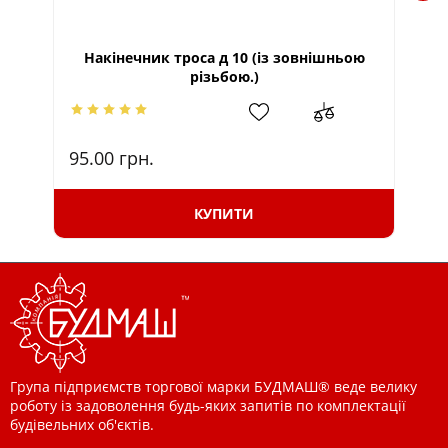
Накінечник троса д 10 (із зовнішньою
різьбою.)
95.00
грн.
95
КУПИТИ
Група підприємств торгової марки БУДМАШ® веде велику
роботу із задоволення будь-яких запитів по комплектації
будівельних об'єктів.