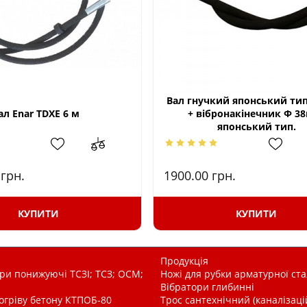
Вал гнучкий японський тип
л Enar TDXE 6 м
+ вібронакінечник Ф 3
японський тип.
0
грн.
1900.00
грн.
КУПИТИ
КУПИТИ
Продукція
и понижуючі ТСЗІ; ТСЗ; ОСМ;
Ножі для рубки арматурної ста
Вібратори глибинні
рогріву бетону КТПОБ-80
Трос сантехнічний (каналізац