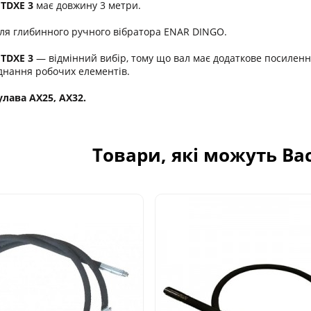
TDXE 3
має довжину 3 метри.
ля глибинного ручного вібратора ENAR DINGO.
TDXE 3
― відмінний вибір, тому що вал має додаткове посилен
єднання робочих елементів.
улава AX25, AX32.
Товари, які можуть Ва