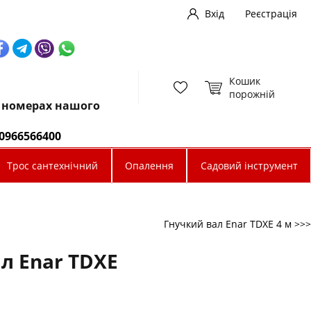
Вхід
Реєстрація
Кошик
порожній
х номерах нашого
0966566400
Трос сантехнічний
Опалення
Садовий інструмент
Гнучкий вал Enar TDXE 4 м >>>
л Enar TDXE