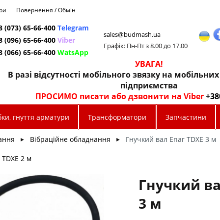
ри
Повернення / Обмін
8 (073) 65-66-400
Telegram
sales@budmash.ua
8 (096) 65-66-400
Viber
Графік: Пн-Пт з 8.00 до 17.00
8 (066) 65-66-400
WatsApp
УВАГА!
В разі відсутності мобільного звязку на мобільни
підприємства
ПРОСИМО писати або дзвонити на Viber
+38
ки, гнуття арматури
Трансформатори
Запчастини
ання
Вібраційне обладнання
Гнучкий вал Enar TDXE 3 м
►
►
 TDXE 2 м
Гнучкий ва
3 м