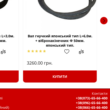
 L=3,0м.
Вал гнучкий японський тип L=6,0м.
8мм.
+ вібронакінечник Ф 50мм.
Гн
японський тип.
3260.00
грн.
10
КУПИТИ
Контакти
лі
+38(073)-65-66-400
+38(096)-65-66-400
ійний)
+38(066)-65-66-400