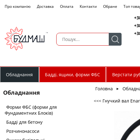
Про компанію
Доставка
Оплата
Контакти
Обране
Топ това
+3
+3
+3
Обладнання
Бадді, ящики, форми ФБС
Верстати руб
Головна
Обладн
►
Обладнання
<<< Гнучкий вал Enar
Форми ФБС (форми для
Фундаментних Блоків)
Бадді для бетону
Розчинонасоси