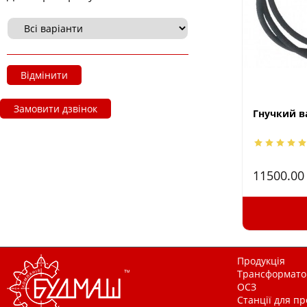
Відмінити
Замовити дзвінок
Гнучкий ва
11500.0
Продукція
Трансформатор
ОСЗ
Станції для п