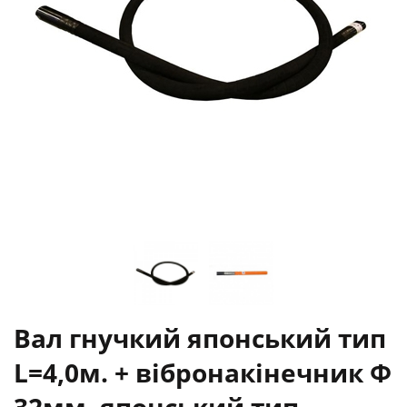
Вал гнучкий японський тип
L=4,0м. + вібронакінечник Ф
32мм. японський тип.