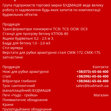
Група підприємств торгової марки БУДМАШ® веде велику
роботу із задоволення будь-яких запитів по комплектації
будівельних об'єктів.
Продукція
Трансформатори понижуючі ТСЗІ; ТСЗ; ОСМ; ОСЗ
Станції для прогріву бетону КТПОБ-80
Ящики будівельні 0,2 - 2,5 м 3.
Бадді для бетону 1,0 - 2,0 м3
Стіл муляра
Верстати для рубки арматурної сталі СМЖ-172, СМЖ-175,
запчастини
Продукція
Контакти
Ножі для рубки арматурної
+38(073)-65-66-400
сталі
+38(096)-65-66-400
Вібратори глибинні
+38(066)-65-66-400
Трос сантехнічний
sales@budmash.ua
(каналізаційний) БУДМАШ®
Печі «Чудо - грейка»
Магазин
Пневматичне обладнання
Крани
Грузопідьйомне обладнання