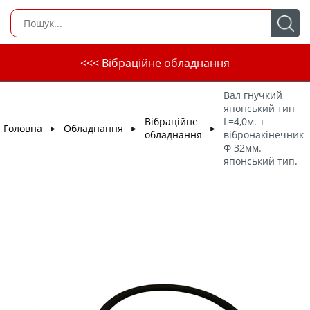
<<< Вібраційне обладнання
Вал гнучкий
японський тип
Вібраційне
L=4,0м. +
Головна
Обладнання
►
►
►
обладнання
вібронакінечник
Ф 32мм.
японський тип.