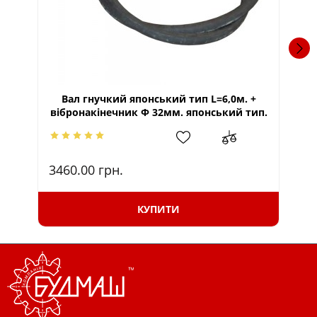
Вал гнучкий японський тип L=6,0м. +
вібронакінечник Ф 32мм. японський тип.
ві
3460.00
грн.
29
КУПИТИ