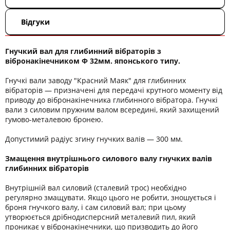
Відгуки
Гнучкий вал для глибинний вібраторів з
вібронакінечником Ф 32мм. японського типу.
Гнучкі вали заводу "Красний Маяк" для глибинних
вібраторів — призначені для передачі крутного моменту від
приводу до вібронакінечника глибинного вібратора. Гнучкі
вали з силовим пружним валом всередині, який захищений
гумово-металевою бронею.
Допустимий радіус згину гнучких валів — 300 мм.
Змащення внутрішнього силового валу гнучких валів
глибинних вібраторів
Внутрішній вал силовий (сталевий трос) необхідно
регулярно змащувати. Якщо цього не робити, зношується і
броня гнучкого валу, і сам силовий вал; при цьому
утворюється дрібнодисперсний металевий пил, який
проникає у вібронакінечники, що призводить до його