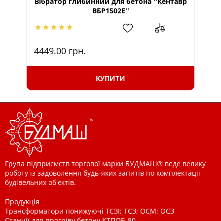
Вібратор глибинний для бетона ''Кентавр
ВБР1502Е''
ві
4449.00
грн.
17
КУПИТИ
Група підприємств торгової марки БУДМАШ® веде велику
роботу із задоволення будь-яких запитів по комплектації
будівельних об'єктів.
Продукція
Трансформатори понижуючі ТСЗІ; ТСЗ; ОСМ; ОСЗ
Станції для прогріву бетону КТПОБ-80