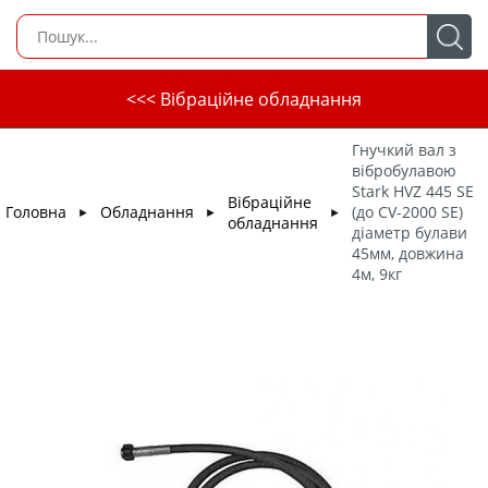
<<< Вібраційне обладнання
Гнучкий вал з
вібробулавою
Stark HVZ 445 SE
Вібраційне
Головна
Обладнання
(до CV-2000 SE)
►
►
►
обладнання
діаметр булави
45мм, довжина
4м, 9кг