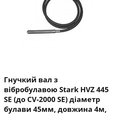
Гнучкий вал з
вібробулавою Stark HVZ 445
SE (до CV-2000 SE) діаметр
булави 45мм, довжина 4м,