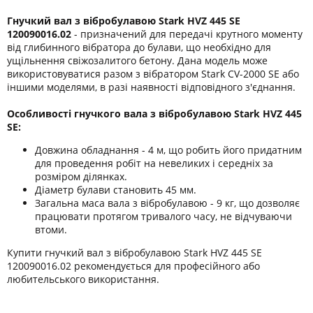
Гнучкий вал з вібробулавою Stark HVZ 445 SE
120090016.02
- призначений для передачі крутного моменту
від глибинного вібратора до булави, що необхідно для
ущільнення свіжозалитого бетону. Дана модель може
використовуватися разом з вібратором Stark CV-2000 SE або
іншими моделями, в разі наявності відповідного з'єднання.
Особливості гнучкого вала з вібробулавою Stark HVZ 445
SE:
Довжина обладнання - 4 м, що робить його придатним
для проведення робіт на невеликих і середніх за
розміром ділянках.
Діаметр булави становить 45 мм.
Загальна маса вала з вібробулавою - 9 кг, що дозволяє
працювати протягом тривалого часу, не відчуваючи
втоми.
Купити гнучкий вал з вібробулавою Stark HVZ 445 SE
120090016.02 рекомендується для професійного або
любительського використання.