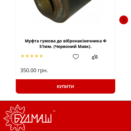
Муфта гумова до вібронакінечника Ф
51мм. (Червоний Маяк).
350.00
грн.
10
КУПИТИ