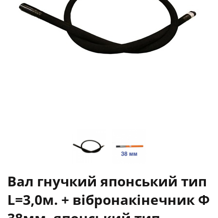
Вал гнучкий японський тип
L=3,0м. + вібронакінечник Ф
38мм. японський тип.