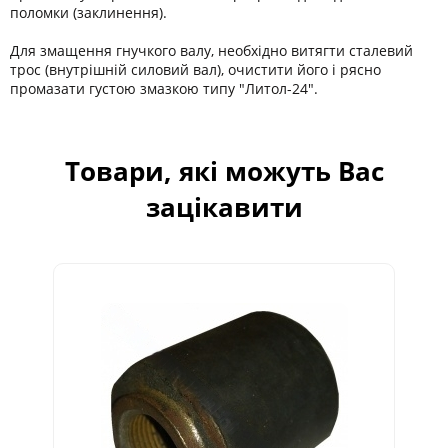
поломки (заклинення).
Для змащення гнучкого валу, необхідно витягти сталевий
трос (внутрішній силовий вал), очистити його і рясно
промазати густою змазкою типу "Литол-24".
Товари, які можуть Вас
зацікавити