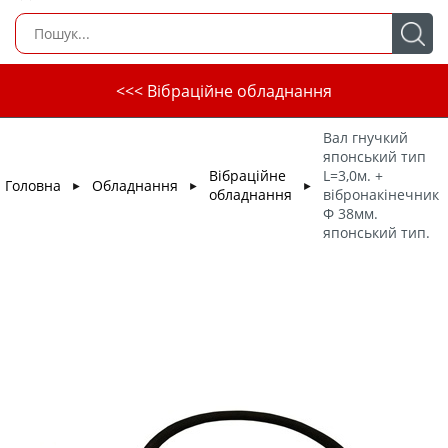
<<< Вібраційне обладнання
Вал гнучкий
японський тип
Вібраційне
L=3,0м. +
Головна
Обладнання
►
►
►
обладнання
вібронакінечник
Ф 38мм.
японський тип.