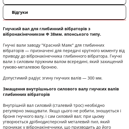
Відгуки
Гнучкий вал для глибинний вібраторів з
вібронакінечником Ф 38мм. японського типу.
Гнучкі вали заводу "Красний Маяк" для глибинних
вібраторів — призначені для передачі крутного моменту від
приводу до вібронакінечника глибинного вібратора. Гнучкі
вали з силовим пружним валом всередині, який захищений
гумово-металевою бронею.
Допустимий радіус згину гнучких валів — 300 мм.
Змащення внутрішнього силового валу гнучких валів
глибинних вібраторів
Внутрішній вал силовий (сталевий трос) необхідно
регулярно змащувати. Якщо цього не робити, зношується і
броня гнучкого валу, і сам силовий вал; при цьому
утворюється дрібнодисперсний металевий пил, який
проникає у вібронакінечники, що призводить до його