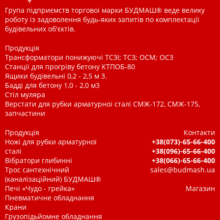
Група підприємств торгової марки БУДМАШ® веде велику
роботу із задоволення будь-яких запитів по комплектації
будівельних об'єктів.
Продукція
Трансформатори понижуючі ТСЗІ; ТСЗ; ОСМ; ОСЗ
Станції для прогріву бетону КТПОБ-80
Ящики будівельні 0,2 - 2,5 м 3.
Бадді для бетону 1,0 - 2,0 м3
Стіл муляра
Верстати для рубки арматурної сталі СМЖ-172, СМЖ-175,
запчастини
Продукція
Контакти
Ножі для рубки арматурної
+38(073)-65-66-400
сталі
+38(096)-65-66-400
Вібратори глибинні
+38(066)-65-66-400
Трос сантехнічний
sales@budmash.ua
(каналізаційний) БУДМАШ®
Печі «Чудо - грейка»
Магазин
Пневматичне обладнання
Крани
Грузопідьйомне обладнання