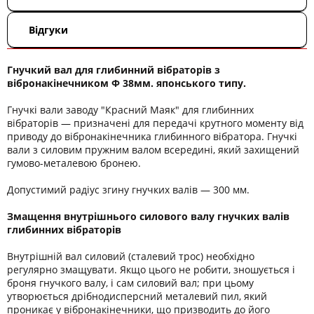
Відгуки
Гнучкий вал для глибинний вібраторів з
вібронакінечником Ф 38мм. японського типу.
Гнучкі вали заводу "Красний Маяк" для глибинних
вібраторів — призначені для передачі крутного моменту від
приводу до вібронакінечника глибинного вібратора. Гнучкі
вали з силовим пружним валом всередині, який захищений
гумово-металевою бронею.
Допустимий радіус згину гнучких валів — 300 мм.
Змащення внутрішнього силового валу гнучких валів
глибинних вібраторів
Внутрішній вал силовий (сталевий трос) необхідно
регулярно змащувати. Якщо цього не робити, зношується і
броня гнучкого валу, і сам силовий вал; при цьому
утворюється дрібнодисперсний металевий пил, який
проникає у вібронакінечники, що призводить до його