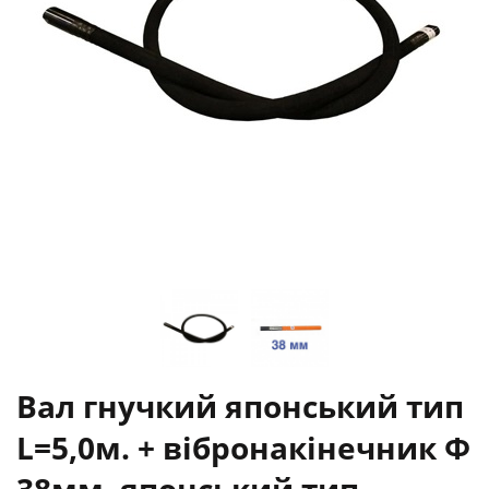
Вал гнучкий японський тип
L=5,0м. + вібронакінечник Ф
38мм. японський тип.