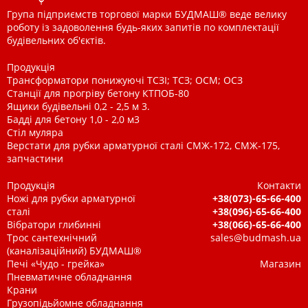
Група підприємств торгової марки БУДМАШ® веде велику
роботу із задоволення будь-яких запитів по комплектації
будівельних об'єктів.
Продукція
Трансформатори понижуючі ТСЗІ; ТСЗ; ОСМ; ОСЗ
Станції для прогріву бетону КТПОБ-80
Ящики будівельні 0,2 - 2,5 м 3.
Бадді для бетону 1,0 - 2,0 м3
Стіл муляра
Верстати для рубки арматурної сталі СМЖ-172, СМЖ-175,
запчастини
Продукція
Контакти
Ножі для рубки арматурної
+38(073)-65-66-400
сталі
+38(096)-65-66-400
Вібратори глибинні
+38(066)-65-66-400
Трос сантехнічний
sales@budmash.ua
(каналізаційний) БУДМАШ®
Печі «Чудо - грейка»
Магазин
Пневматичне обладнання
Крани
Грузопідьйомне обладнання