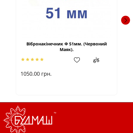
Вібронакінечник Ф 51мм. (Червоний
ві
Маяк).
32
1050.00
грн.