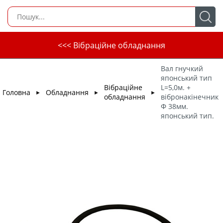
<<< Вібраційне обладнання
Вал гнучкий
японський тип
Вібраційне
L=5,0м. +
Головна
Обладнання
►
►
►
обладнання
вібронакінечник
Ф 38мм.
японський тип.