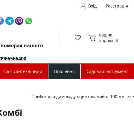
Вхід
Реєстрація
Кошик
порожній
х номерах нашого
0966566400
Трос сантехнічний
Опалення
Садовий інструмент
Грибок для димоходу оцинкований d-100 мм. >>>
Комбі