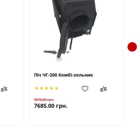
Піч ЧГ-200 Комбі-зольник
Пі
9070.00
грн.
845
7685.00
грн.
76