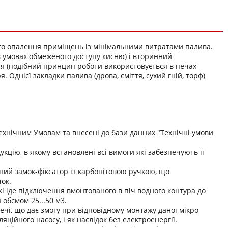
го опалення приміщень із мінімальними витратами палива.
в умовах обмеженого доступу кисню) і вторинний
я (подібний принцип роботи використовується в печах
. Однієї закладки палива (дрова, сміття, сухий гній, торф)
Технічним Умовам та внесені до бази данних "Технічні умови
кцію, в якому встановлені всі вимоги які забезпечують її
ний замок-фіксатор із карбонітовою ручкою, що
ок.
які іде підключення вмонтованого в піч водного контура до
обємом 25...50 м3.
ечі, що дає змогу при відповідному монтажу даної мікро
яційного насосу, і як наслідок без електроенергії.