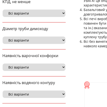
УВАГА! Ця опц
КПД, не менше
характеристик
Базальтовий 
довготривалої
Всі печі виро
повинен бути 
та ін.) вказа
Діаметр труби димоходу
комплектуютьс
куплену трубу
Всі без винят
навколо камер
Наявність варочної конфорки
Наявність водяного контуру