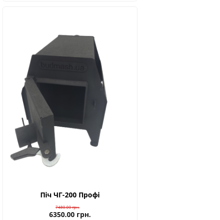
Піч ЧГ-200 Профі
7480.00
грн.
6350.00
грн.