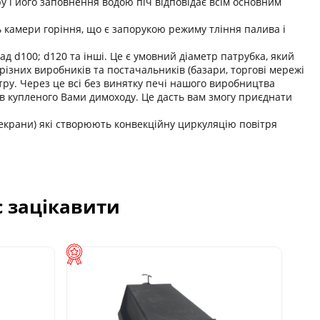
ру і його заповнення водою піч відповідає всім основним
камери горіння, що є запорукою режиму тління палива і
д d100; d120 та інші. Це є умовний діаметр патрубка, який
різних виробників та постачальників (базари, торгові мережі
тру. Через це всі без винятку печі нашого виробництва
ів купленого Вами димоходу. Це дасть вам змогу приєднати
(екрани) які створюють конвекційну циркуляцію повітря
с зацікавити