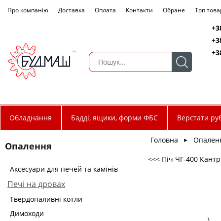
Про компанію
Доставка
Оплата
Контакти
Обране
Топ това
+3
+3
+3
Обладнання
Бадді, ящики, форми ФБС
Верстати руб
Головна
Опален
►
Опалення
<<< Піч ЧГ-400 Кантр
Аксесуари для печей та камінів
Печі на дровах
Твердопаливні котли
Димоходи