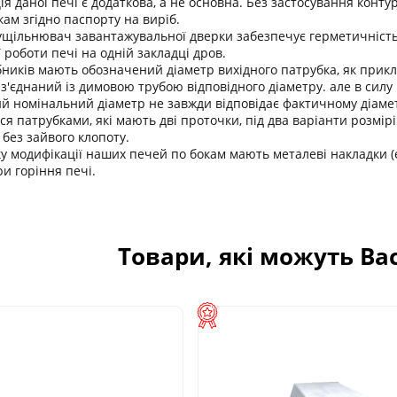
ія даної печі є додаткова, а не основна. Без застосування конту
ам згідно паспорту на виріб.
ущільнювач завантажувальної дверки забезпечує герметичність 
 роботи печі на одній закладці дров.
бників мають обозначений діаметр вихідного патрубка, як прикла
з'єднаний із димовою трубою відповідного діаметру. але в силу 
ний номінальний діаметр не завжди відповідає фактичному діаме
я патрубками, які мають дві проточки, під два варіанти розмір
 без зайвого клопоту.
ку модифікації наших печей по бокам мають металеві накладки 
и горіння печі.
Товари, які можуть Ва