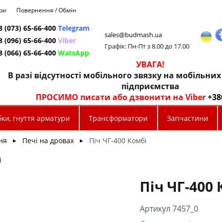
ри
Повернення / Обмін
8 (073) 65-66-400
Telegram
sales@budmash.ua
8 (096) 65-66-400
Viber
Графік: Пн-Пт з 8.00 до 17.00
8 (066) 65-66-400
WatsApp
УВАГА!
В разі відсутності мобільного звязку на мобільни
підприємства
ПРОСИМО писати або дзвонити на Viber
+38
ки, гнуття арматури
Трансформатори
Запчастини
ня
Печі на дровах
Піч ЧГ-400 Комбі
►
►
і
Піч ЧГ-400 
Артикул 7457_0