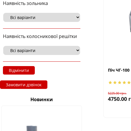
Наявність зольника
Наявність колосникової решітки
Піч ЧГ-100
Відмінити
Замовити дзвінок
5225.00
грн.
4750.00
Новинки