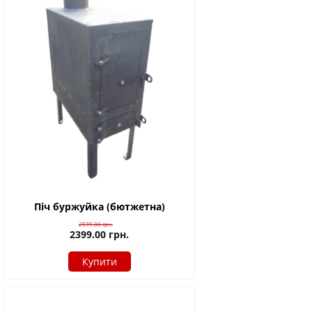
Піч буржуйка (бютжетна)
2599.00
грн.
2399.00
грн.
Купити