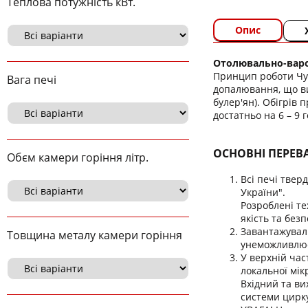
Теплова потужність кВт.
Опис
Отолювально-варо
Принцип роботи Чуд
Вага печі
допалювання, що ви
булер'ян). Обігрів 
достатньо на 6 – 9 
ОСНОВНІ ПЕРЕВ
Обєм камери горіння літр.
Всі печі твер
України".
Розроблені те
якість та безп
Завантажуваль
Товщина металу камери горіння
унеможливлює 
У верхній час
локальної мік
Вхідний та ви
системи цирку