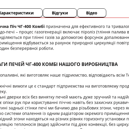
Характеристики
Відгуки
Відео
чна Піч ЧГ-400 Комбі
призначена для ефективного та тривало
о-печі – процес газогенерації включає піроліз (тління палива 
діляються при тлінні газів за допомогою форсунок допалюванн
приміщення відбувається за рахунок природної циркуляції повітря
годин безперервної роботи.
АГИ ПЕЧЕЙ ЧГ-400 КОМБІ НАШОГО ВИРОБНИЦТВА
допаливні, які виготовляє наше підриємство, відповідають всім 
хнічні вимоги це є стандарт підприємства на виготовляєму проду
еку.
ні дверки всіх без винятку печей мають дуже зручний та надій
опіки рук при користуванні піччю навіть без захисних рукавич
тині задньої стінки печі ми бачимо два різьбових згони, через 
ро системи опалення із одним радіатором окремого приміщення 
хідний згони находяться на різних рівнях горизонту установки п
ляцію теплоносія (води) здійснити під дією конвекції, без циркул