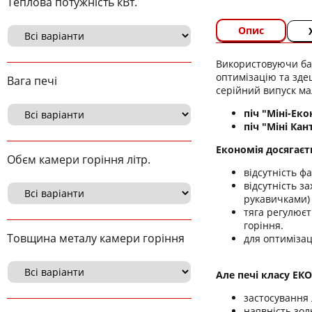
Теплова потужність кВт.
Опис
Використовуючи баг
оптимізацію та зде
Вага печі
серійний випуск ма
піч "Міні-Ек
піч "Міні Ка
Економія досягаєт
Обєм камери горіння літр.
відсутність ф
відсутність з
рукавичками)
тяга регулюєт
горіння.
Товщина металу камери горіння
для оптимізац
Але печі класу ЕК
застосування 
наявність зол