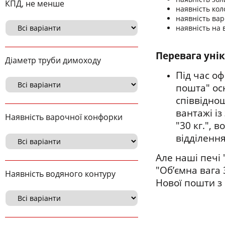
КПД, не менше
наявність кол
наявність вар
наявність на 
Перевага уні
Діаметр труби димоходу
Під час о
пошта" ос
співвідно
вантажі і
Наявність варочної конфорки
"30 кг.", 
відділення
Але наші печі
"Об’ємна вага 
Наявність водяного контуру
Нової пошти з 