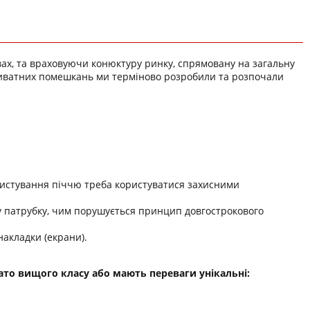
ах, та враховуючи конюктуру ринку, спрямовану на загальну
приватних помешкань ми терміново розробили та розпочали
користування піччю треба користуватися захисними
у патрубку, чим порушується принцип довгострокового
накладки (екрани).
гато вищого класу або мають переваги унікальні: