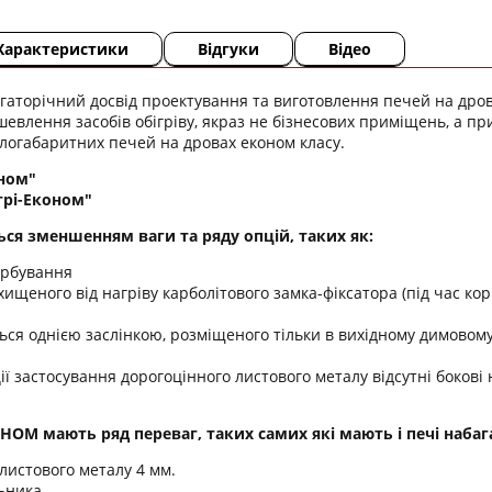
Характеристики
Відгуки
Відео
аторічний досвід проектування та виготовлення печей на дров
шевлення засобів обігріву, якраз не бізнесових приміщень, а 
логабаритних печей на дровах економ класу.
оном"
нтрі-Економ"
ься зменшенням ваги та ряду опцій, таких як:
арбування
ахищеного від нагріву карболітового замка-фіксатора (під час 
ься однією заслінкою, розміщеного тільки в вихідному димовом
ії застосування дорогоцінного листового металу відсутні бокові 
ОНОМ мають ряд переваг, таких самих які мають і печі наба
листового металу 4 мм.
ьника.