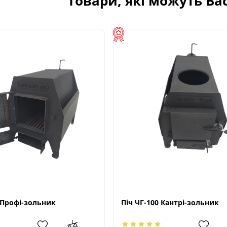
Товари, які можуть Ва
 Профі-зольник
Піч ЧГ-100 Кантрі-зольник