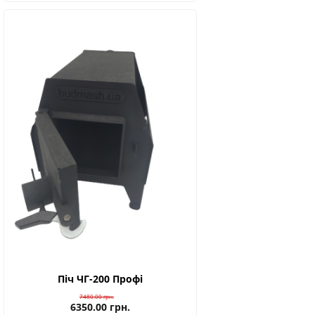
Піч ЧГ-200 Профі
7480.00
грн.
6350.00
грн.