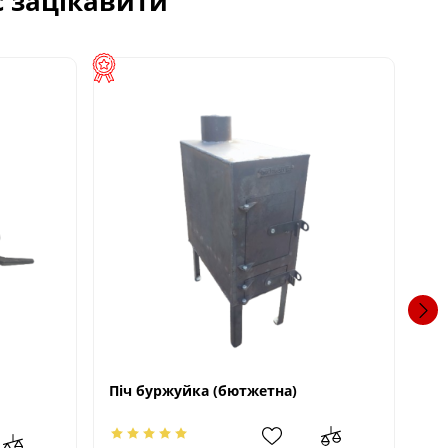
с зацікавити
Піч буржуйка (бютжетна)