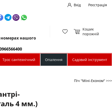
Вхід
Реєстрація
Кошик
порожній
х номерах нашого
0966566400
Трос сантехнічний
Опалення
Садовий інструмент
Піч ''Міні-Економ'' >>>
антрі-
таль 4 мм.)