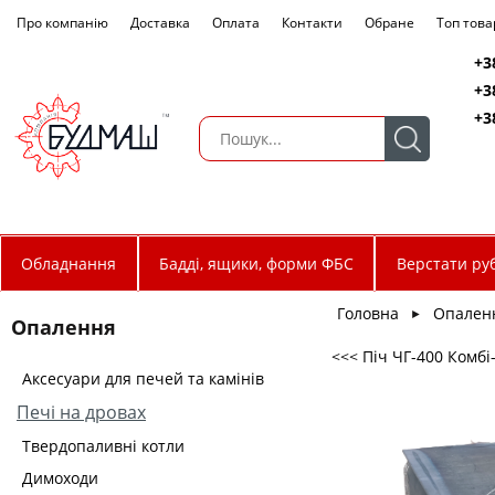
Про компанію
Доставка
Оплата
Контакти
Обране
Топ това
+3
+3
+3
Обладнання
Бадді, ящики, форми ФБС
Верстати руб
Головна
Опален
►
Опалення
<<< Піч ЧГ-400 Комбі
Аксесуари для печей та камінів
Печі на дровах
Твердопаливні котли
Димоходи