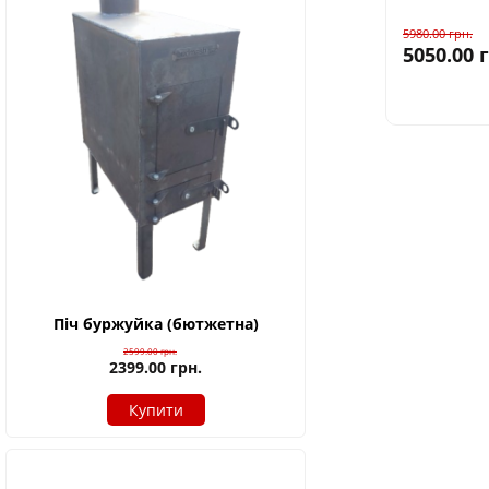
5980.00
грн.
5050.00
Піч буржуйка (бютжетна)
2599.00
грн.
2399.00
грн.
Купити