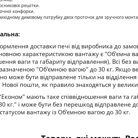
осникової решітки.
очної конфорки.
вихідному димовому патрубку двох проточок для зручного монта
кальна:
формлення доставки печі від виробника до за
новною характеристикою вантажу є "Об’ємна ва
шення ваги та габариту відправлення). Всі без
з зазначеною "Об’ємною вагою" до 30 кг. Якщо 
воно може бути відправлене тільки на відділенн
 Нової пошти, як правило знаходяться у великих 
 "Економ" мають таке співвідношення ваги та г
30 кг." і може бути без перешкод відправлене до
статусом вантажу із Об’ємною вагою до 30 кг.