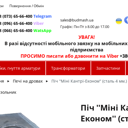
ри
Повернення / Обмін
8 (073) 65-66-400
Telegram
sales@budmash.ua
8 (096) 65-66-400
Viber
Графік: Пн-Пт з 8.00 до 17.00
8 (066) 65-66-400
WatsApp
УВАГА!
В разі відсутності мобільного звязку на мобільни
підприємства
ПРОСИМО писати або дзвонити на Viber
+38
ки, гнуття арматури
Трансформатори
Запчастини
ня
Печі на дровах
Піч ''Міні Кантрі-Економ'' (сталь 4 мм.)
►
►
-зольник
Піч ''Міні К
Економ'' (с