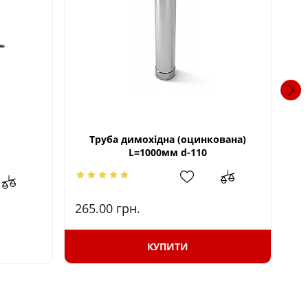
Труба димохідна (оцинкована)
Пі
L=1000мм d-110
101
265.00
грн.
87
КУПИТИ