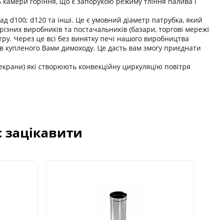
камери горіння, що є запорукою режиму тління палива і
д d100; d120 та інші. Це є умовний діаметр патрубка, який
різних виробників та постачальників (базари, торгові мережі
тру. Через це всі без винятку печі нашого виробництва
ів купленого Вами димоходу. Це дасть вам змогу приєднати
(екрани) які створюють конвекційну циркуляцію повітря
с зацікавити