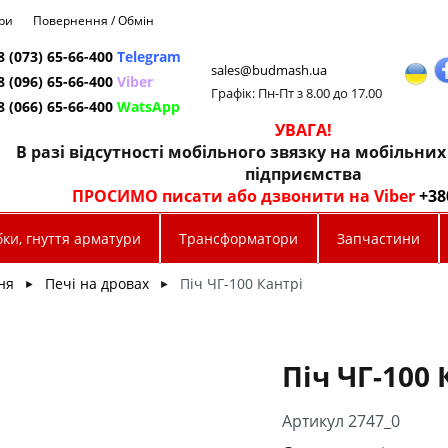
ри
Повернення / Обмін
8 (073) 65-66-400
Telegram
sales@budmash.ua
8 (096) 65-66-400
Viber
Графік: Пн-Пт з 8.00 до 17.00
8 (066) 65-66-400
WatsApp
УВАГА!
В разі відсутності мобільного звязку на мобільни
підприємства
ПРОСИМО писати або дзвонити на Viber
+38
ки, гнуття арматури
Трансформатори
Запчастини
ня
Печі на дровах
Піч ЧГ-100 Кантрі
►
►
Піч ЧГ-100 
Артикул 2747_0