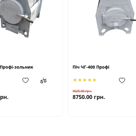
 Профі-зольник
Піч ЧГ-400 Профі
9625.00
грн.
грн.
8750.00
грн.