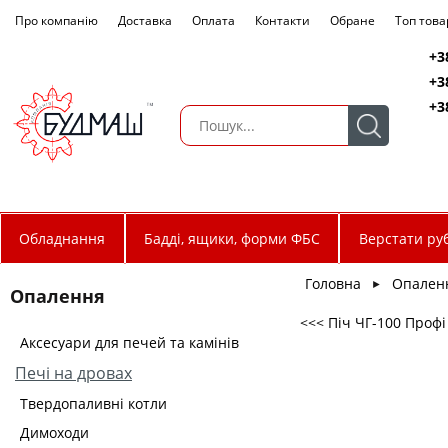
Про компанію
Доставка
Оплата
Контакти
Обране
Топ това
+3
+3
+3
Обладнання
Бадді, ящики, форми ФБС
Верстати руб
Головна
Опален
►
Опалення
<<< Піч ЧГ-100 Профі
Аксесуари для печей та камінів
Печі на дровах
Твердопаливні котли
Димоходи