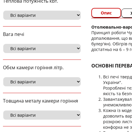
Теплова потужність кВт.
Опис
Отолювально-вароч
Принцип роботи Чуд
Вага печі
допалювання, що ви
булер'ян). Обігрів 
достатньо на 6 – 9 
ОСНОВНІ ПЕРЕВ
Обєм камери горіння літр.
Всі печі твер
України".
Розроблені те
якість та безп
Завантажуваль
Товщина металу камери горіння
унеможливлює 
Кожна із моде
дозволить вар
розкрою листо
конфорка не з