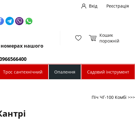
Вхід
Реєстрація
Кошик
порожній
х номерах нашого
0966566400
Трос сантехнічний
Опалення
Садовий інструмент
Піч ЧГ-100 Комбі >>>
Кантрі