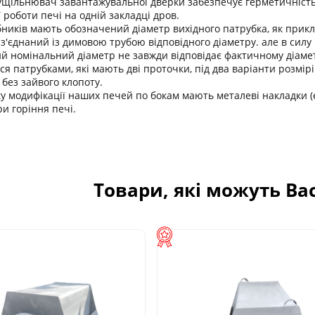
ущільнювач завантажувальної дверки забезпечує герметичність 
 роботи печі на одній закладці дров.
бників мають обозначений діаметр вихідного патрубка, як прикла
з'єднаний із димовою трубою відповідного діаметру. але в силу 
ний номінальний діаметр не завжди відповідає фактичному діаме
я патрубками, які мають дві проточки, під два варіанти розмір
 без зайвого клопоту.
ку модифікації наших печей по бокам мають металеві накладки 
и горіння печі.
Товари, які можуть Ва