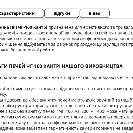
Характеристики
Відгуки
Відео
на Піч ЧГ-100 Кантрі
призначена для ефективного та тривало
о-печі – процес газогенерації включає піроліз (тління палива 
діляються при тлінні газів за допомогою форсунок допалюванн
приміщення відбувається за рахунок природної циркуляції повітря
годин безперервної роботи.
АГИ ПЕЧЕЙ ЧГ-100 КАНТРІ НАШОГО ВИРОБНИЦТВА
допаливні, які виготовляє наше підриємство, відповідають всім 
хнічні вимоги це є стандарт підприємства на виготовляєму проду
еку.
ні дверки всіх без винятку печей мають дуже зручний та надій
опіки рук при користуванні піччю навіть без захисних рукавич
лей всіх без винятку печей ( ЧГ-100, ЧГ-200, ЧГ-400) може мати
очним ємностям мати контакт не тільки із варочною поверхнею
вого металу всі деталі конфорки мають високу точність вигото
адіяна, вона забезпечє герметичність камери горіння і не завда