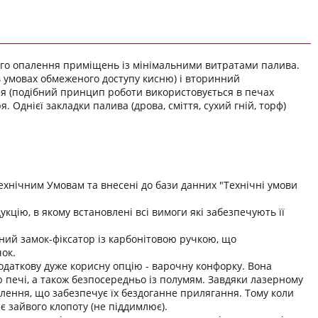
го опалення приміщень із мінімальними витратами палива.
в умовах обмеженого доступу кисню) і вторинний
я (подібний принцип роботи використовується в печах
. Однієї закладки палива (дрова, сміття, сухий гній, торф)
Технічним Умовам та внесені до бази данних "Технічні умови
кцію, в якому встановлені всі вимоги які забезпечують її
ний замок-фіксатор із карбонітовою ручкою, що
ок.
 додаткову дуже корисну опцію - варочну конфорку. Вона
 печі, а також безпосередньо із полумям. Завдяки лазерному
влення, що забезпечує їх бездоганне прилягання. Тому коли
є зайвого клопоту (не піддимлює).