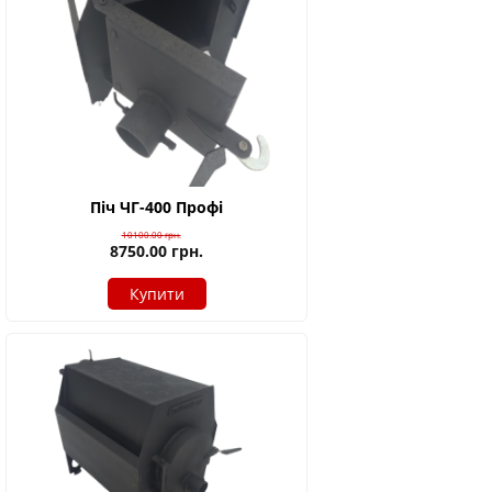
Піч ЧГ-400 Профі
10100.00
грн.
8750.00
грн.
Купити