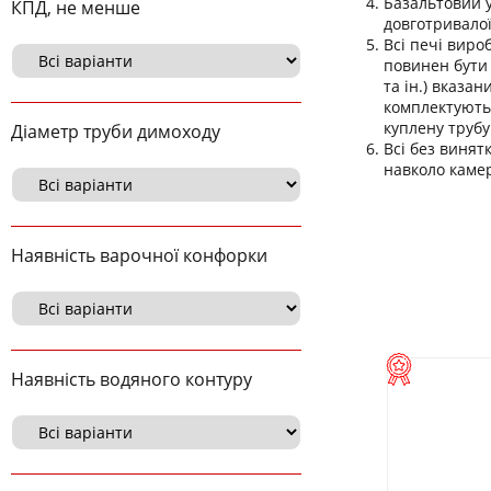
Базальтовий 
КПД, не менше
довготривалої
Всі печі виро
повинен бути 
та ін.) вказа
комплектуютьс
куплену трубу
Діаметр труби димоходу
Всі без винят
навколо камер
Наявність варочної конфорки
Наявність водяного контуру