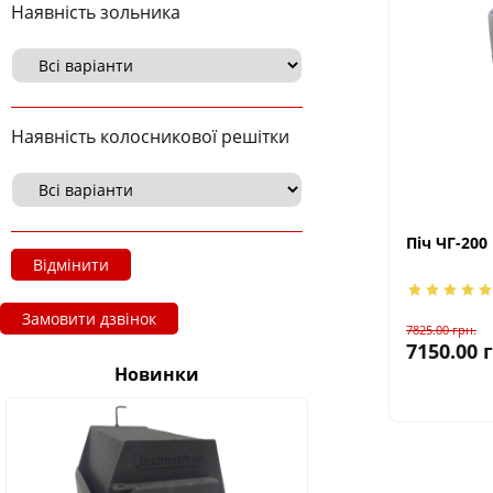
Наявність зольника
Наявність колосникової решітки
Піч ЧГ-200
Відмінити
Замовити дзвінок
7825.00
грн.
7150.00
Новинки