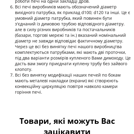
роботи печі на одній закладці дров.
Всі печі виробників мають обозначений діаметр
вихідного патрубка, як приклад d100; d120 та інші. Це є
умовний діаметр патрубка, який повинен бути
з'єднаний із димовою трубою відповідного діаметру.
але в силу різних виробників та постачальників
(базари, торгові мережі та ін.) вказаний номінальний
діаметр не завжди відповідає фактичному діаметру.
Через це всі без винятку печі нашого виробництва
комплектуються патрубками, які мають дві проточки,
під два варіанти розмірів купленого Вами димоходу. Це
дасть вам змогу приєднати куплену трубу без зайвого
клопоту.
Всі без винятку модифікації наших печей по бокам
мають металеві накладки (екрани) які створюють
конвекційну циркуляцію повітря навколо камери
горіння печі.
Товари, які можуть Вас
зацікавити