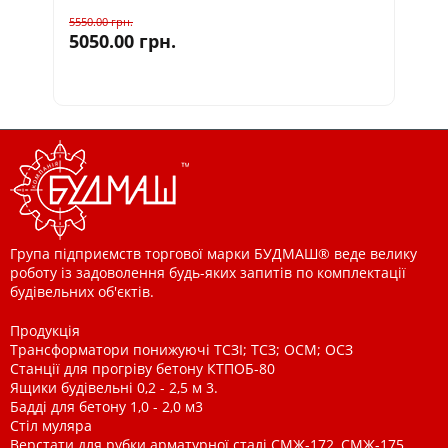
5550.00
грн.
505
5050.00
грн.
45
Група підприємств торгової марки БУДМАШ® веде велику
роботу із задоволення будь-яких запитів по комплектації
будівельних об'єктів.
Продукція
Трансформатори понижуючі ТСЗІ; ТСЗ; ОСМ; ОСЗ
Станції для прогріву бетону КТПОБ-80
Ящики будівельні 0,2 - 2,5 м 3.
Бадді для бетону 1,0 - 2,0 м3
Стіл муляра
Верстати для рубки арматурної сталі СМЖ-172, СМЖ-175,