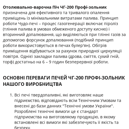
Отолювально-варочна Піч ЧГ-200 Профі-зольник
призначена для ефективного та тривалого опалення
приміщень із мінімальними витратами палива. Принцип
роботи Чудо-печі – процес газогенерації включає піроліз
(тління палива в умовах обмеженого доступу кисню) і
вторинний допалювання, що виділяються при тлінні газів за
допомогою форсунок допалювання (подібний принцип
роботи використовується в печах булер'ян). Обігрів
приміщення відбувається за рахунок природної циркуляції
повітря. Однієї закладки палива (дрова, сміття, сухий гній,
торф) достатньо на 6 – 9 годин безперервної роботи.
ОСНОВНІ ПЕРЕВАГИ ПЕЧЕЙ ЧГ-200 ПРОФІ-ЗОЛЬНИК
НАШОГО ВИРОБНИЦТВА
Всі печі твердопаливні, які виготовляє наше
підриємство, відповідають всім Технічним Умовам та
внесені до бази данних "Технічні умови України".
Розроблені технічні вимоги це є стандарт
підприємства на виготовляєму продукцію, в якому
встановлені всі вимоги які забезпечують її якість та
безпеку.