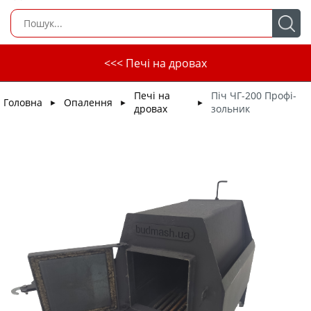
<<< Печі на дровах
Печі на
Піч ЧГ-200 Профі-
Головна
Опалення
►
►
►
дровах
зольник