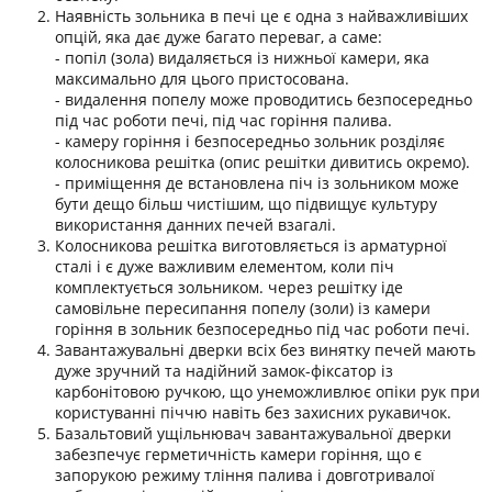
Наявність зольника в печі це є одна з найважливіших
опцій, яка дає дуже багато переваг, а саме:
- попіл (зола) видаляється із нижньої камери, яка
максимально для цього пристосована.
- видалення попелу може проводитись безпосередньо
під час роботи печі, під час горіння палива.
- камеру горіння і безпосередньо зольник розділяє
колосникова решітка (опис решітки дивитись окремо).
- приміщення де встановлена піч із зольником може
бути дещо більш чистішим, що підвищує культуру
використання данних печей взагалі.
Колосникова решітка виготовляється із арматурної
сталі і є дуже важливим елементом, коли піч
комплектується зольником. через решітку іде
самовільне пересипання попелу (золи) із камери
горіння в зольник безпосередньо під час роботи печі.
Завантажувальні дверки всіх без винятку печей мають
дуже зручний та надійний замок-фіксатор із
карбонітовою ручкою, що унеможливлює опіки рук при
користуванні піччю навіть без захисних рукавичок.
Базальтовий ущільнювач завантажувальної дверки
забезпечує герметичність камери горіння, що є
запорукою режиму тління палива і довготривалої