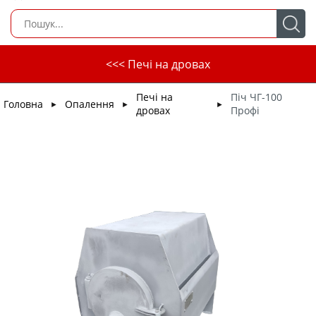
<<< Печі на дровах
Печі на
Піч ЧГ-100
Головна
Опалення
►
►
►
дровах
Профі