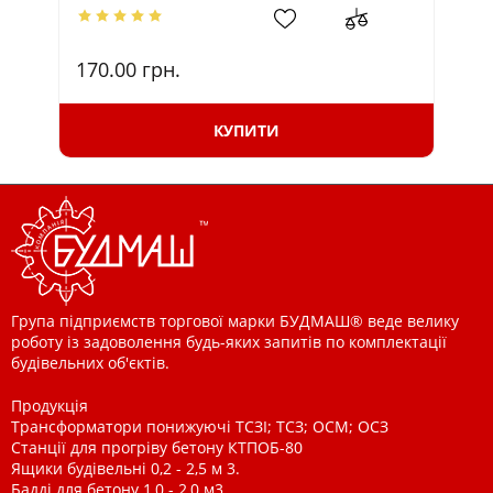
170.00
грн.
820
74
КУПИТИ
Група підприємств торгової марки БУДМАШ® веде велику
роботу із задоволення будь-яких запитів по комплектації
будівельних об'єктів.
Продукція
Трансформатори понижуючі ТСЗІ; ТСЗ; ОСМ; ОСЗ
Станції для прогріву бетону КТПОБ-80
Ящики будівельні 0,2 - 2,5 м 3.
Бадді для бетону 1,0 - 2,0 м3