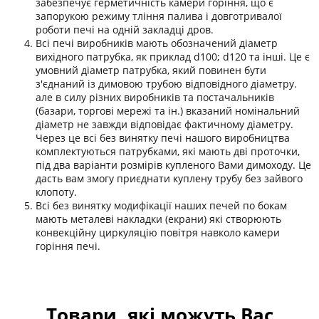
забезпечує герметичність камери горіння, що є
запорукою режиму тління палива і довготривалої
роботи печі на одній закладці дров.
Всі печі виробників мають обозначений діаметр
вихідного патрубка, як приклад d100; d120 та інші. Це є
умовний діаметр патрубка, який повинен бути
з'єднаний із димовою трубою відповідного діаметру.
але в силу різних виробників та постачальників
(базари, торгові мережі та ін.) вказаний номінальний
діаметр не завжди відповідає фактичному діаметру.
Через це всі без винятку печі нашого виробництва
комплектуються патрубками, які мають дві проточки,
під два варіанти розмірів купленого Вами димоходу. Це
дасть вам змогу приєднати куплену трубу без зайвого
клопоту.
Всі без винятку модифікації наших печей по бокам
мають металеві накладки (екрани) які створюють
конвекційну циркуляцію повітря навколо камери
горіння печі.
Товари, які можуть Вас