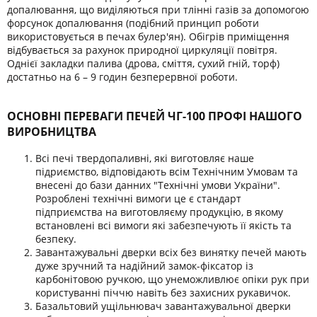
допалювання, що виділяються при тлінні газів за допомогою
форсунок допалювання (подібний принцип роботи
використовується в печах булер'ян). Обігрів приміщення
відбувається за рахунок природної циркуляції повітря.
Однієї закладки палива (дрова, сміття, сухий гній, торф)
достатньо на 6 – 9 годин безперервної роботи.
ОСНОВНІ ПЕРЕВАГИ ПЕЧЕЙ ЧГ-100 ПРОФІ НАШОГО
ВИРОБНИЦТВА
Всі печі твердопаливні, які виготовляє наше
підриємство, відповідають всім Технічним Умовам та
внесені до бази данних "Технічні умови України".
Розроблені технічні вимоги це є стандарт
підприємства на виготовляєму продукцію, в якому
встановлені всі вимоги які забезпечують її якість та
безпеку.
Завантажувальні дверки всіх без винятку печей мають
дуже зручний та надійний замок-фіксатор із
карбонітовою ручкою, що унеможливлює опіки рук при
користуванні піччю навіть без захисних рукавичок.
Базальтовий ущільнювач завантажувальної дверки