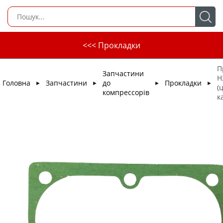
<<< Прокладки
П
Запчастини
H
Головна
Запчастини
до
Прокладки
►
►
►
►
(
компрессорів
к