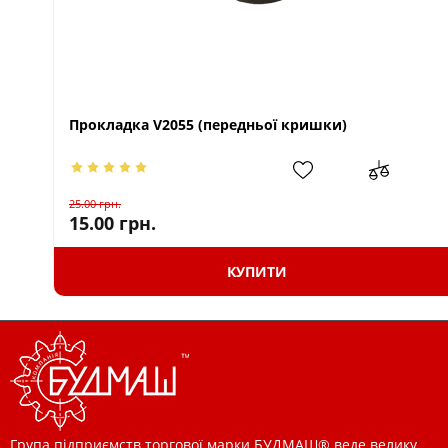
Прокладка V2055 (передньої кришки)
25.00
грн.
15.00
грн.
КУПИТИ
Група підприємств торгової марки БУДМАШ® веде велику