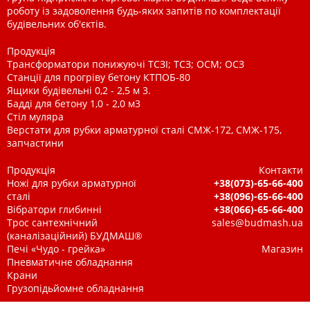
роботу із задоволення будь-яких запитів по комплектації
будівельних об'єктів.
Продукція
Трансформатори понижуючі ТСЗІ; ТСЗ; ОСМ; ОСЗ
Станції для прогріву бетону КТПОБ-80
Ящики будівельні 0,2 - 2,5 м 3.
Бадді для бетону 1,0 - 2,0 м3
Стіл муляра
Верстати для рубки арматурної сталі СМЖ-172, СМЖ-175,
запчастини
Продукція
Контакти
Ножі для рубки арматурної
+38(073)-65-66-400
сталі
+38(096)-65-66-400
Вібратори глибинні
+38(066)-65-66-400
Трос сантехнічний
sales@budmash.ua
(каналізаційний) БУДМАШ®
Печі «Чудо - грейка»
Магазин
Пневматичне обладнання
Крани
Грузопідьйомне обладнання