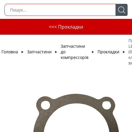
<<< Прокладки
П
Запчастини
L
Головна
Запчастини
до
Прокладки
(
►
►
►
►
компрессорів
к
в