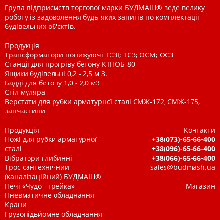
Група підприємств торгової марки БУДМАШ® веде велику
роботу із задоволення будь-яких запитів по комплектації
будівельних об'єктів.
Продукція
Трансформатори понижуючі ТСЗІ; ТСЗ; ОСМ; ОСЗ
Станції для прогріву бетону КТПОБ-80
Ящики будівельні 0,2 - 2,5 м 3.
Бадді для бетону 1,0 - 2,0 м3
Стіл муляра
Верстати для рубки арматурної сталі СМЖ-172, СМЖ-175,
запчастини
Продукція
Контакти
Ножі для рубки арматурної
+38(073)-65-66-400
сталі
+38(096)-65-66-400
Вібратори глибинні
+38(066)-65-66-400
Трос сантехнічний
sales@budmash.ua
(каналізаційний) БУДМАШ®
Печі «Чудо - грейка»
Магазин
Пневматичне обладнання
Крани
Грузопідьйомне обладнання