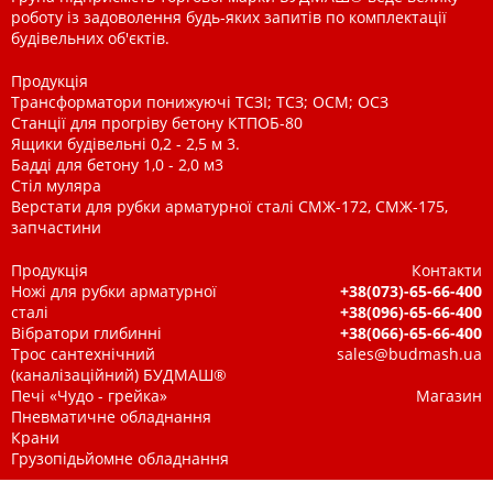
роботу із задоволення будь-яких запитів по комплектації
будівельних об'єктів.
Продукція
Трансформатори понижуючі ТСЗІ; ТСЗ; ОСМ; ОСЗ
Станції для прогріву бетону КТПОБ-80
Ящики будівельні 0,2 - 2,5 м 3.
Бадді для бетону 1,0 - 2,0 м3
Стіл муляра
Верстати для рубки арматурної сталі СМЖ-172, СМЖ-175,
запчастини
Продукція
Контакти
Ножі для рубки арматурної
+38(073)-65-66-400
сталі
+38(096)-65-66-400
Вібратори глибинні
+38(066)-65-66-400
Трос сантехнічний
sales@budmash.ua
(каналізаційний) БУДМАШ®
Печі «Чудо - грейка»
Магазин
Пневматичне обладнання
Крани
Грузопідьйомне обладнання