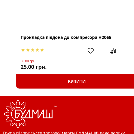
Прокладка піддона до компресора H2065
50.00
грн.
25.00
грн.
КУПИТИ
Група підприємств торгової марки БУДМАШ® веде велику