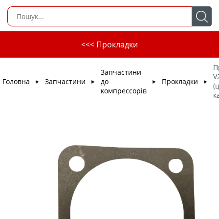
<<< Прокладки
П
Запчастини
V
Головна
Запчастини
до
Прокладки
►
►
►
►
(
компрессорів
к