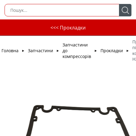
<<< Прокладки
П
Запчастини
п
Головна
Запчастини
до
Прокладки
►
►
►
►
к
компрессорів
H