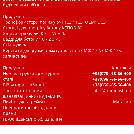
будівельних об'єктів.
Продукція
Трансформатори понижуючі ТСЗІ; ТСЗ; ОСМ; ОСЗ
Станції для прогріву бетону КТПОБ-80
Ящики будівельні 0,2 - 2,5 м 3.
Бадді для бетону 1,0 - 2,0 м3
Стіл муляра
Верстати для рубки арматурної сталі СМЖ-172, СМЖ-175,
запчастини
Продукція
Контакти
Ножі для рубки арматурної
+38(073)-65-66-400
сталі
+38(096)-65-66-400
Вібратори глибинні
+38(066)-65-66-400
Трос сантехнічний
sales@budmash.ua
(каналізаційний) БУДМАШ®
Печі «Чудо - грейка»
Магазин
Пневматичне обладнання
Крани
Грузопідьйомне обладнання