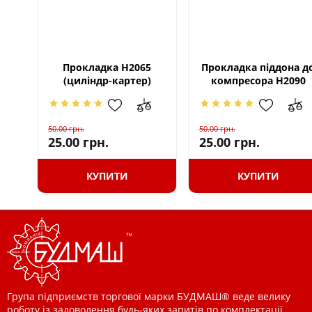
Прокладка H2065
Прокладка піддона д
(циліндр-картер)
компресора H2090
50.00
грн.
50.00
грн.
25.00
грн.
25.00
грн.
КУПИТИ
КУПИТИ
Група підприємств торгової марки БУДМАШ® веде велику
роботу із задоволення будь-яких запитів по комплектації