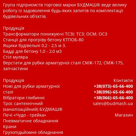
Група підприємств торгової марки БУДМАШ® веде велику
роботу із задоволення будь-яких запитів по комплектації
будівельних об'єктів.
Продукція
Трансформатори понижуючі ТСЗІ; ТСЗ; ОСМ; ОСЗ
Станції для прогріву бетону КТПОБ-80
Ящики будівельні 0,2 - 2,5 м 3.
Бадді для бетону 1,0 - 2,0 м3
Стіл муляра
Верстати для рубки арматурної сталі СМЖ-172, СМЖ-175,
запчастини
Продукція
Контакти
Ножі для рубки арматурної
+38(073)-65-66-400
сталі
+38(096)-65-66-400
Вібратори глибинні
+38(066)-65-66-400
Трос сантехнічний
sales@budmash.ua
(каналізаційний) БУДМАШ®
Печі «Чудо - грейка»
Магазин
Пневматичне обладнання
Крани
Грузопідьйомне обладнання