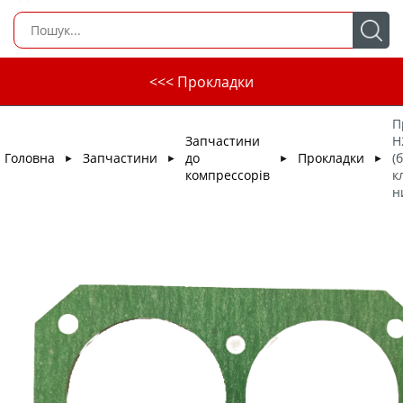
<<< Прокладки
П
Запчастини
H
Головна
Запчастини
до
Прокладки
(
►
►
►
►
компрессорів
к
н