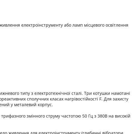
живлення електроінструменту або ламп місцевого освітлення
невого типу з електротехнічної сталі. Три котушки намотані
реактивних сполучних класах нагрівостійкості F. Для захисту
ений у металевий корпус.
трифазного змінного струму частотою 50 Гц з 380В на високій
ело живлення для електроінструменту (глибинні вібратори,