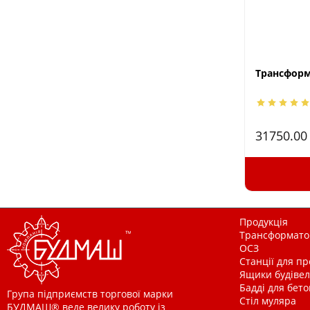
Трансформа
31750.0
Продукція
Трансформатор
ОСЗ
Станції для п
Ящики будівельн
Бадді для бетон
Група підприємств торгової марки
Стіл муляра
БУДМАШ® веде велику роботу із