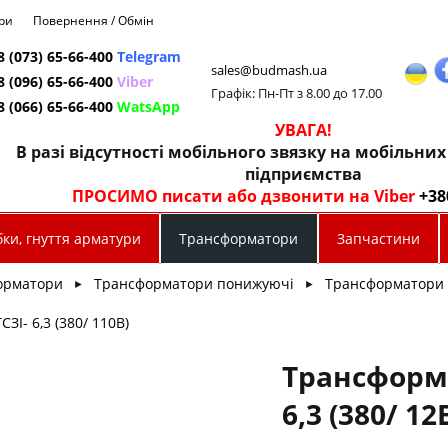
ри
Повернення / Обмін
8 (073) 65-66-400
Telegram
sales@budmash.ua
8 (096) 65-66-400
Viber
Графік: Пн-Пт з 8.00 до 17.00
8 (066) 65-66-400
WatsApp
УВАГА!
В разі відсутності мобільного звязку на мобільни
підприємства
ПРОСИМО писати або дзвонити на Viber
+38
ки, гнуття арматури
Трансформатори
Запчастини
орматори
Трансформатори понижуючі
Трансформатори 
►
►
ЗІ- 6,3 (380/ 110В)
Трансформа
6,3 (380/ 12