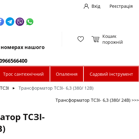
Вхід
Реєстрація
Кошик
порожній
х номерах нашого
0966566400
Трос сантехнічний
Опалення
Садовий інструмент
ТСЗІ
Трансформатор ТСЗІ- 6,3 (380/ 12В)
►
Трансформатор ТСЗІ- 6,3 (380/ 24В) >>>
тор ТСЗІ-
В)