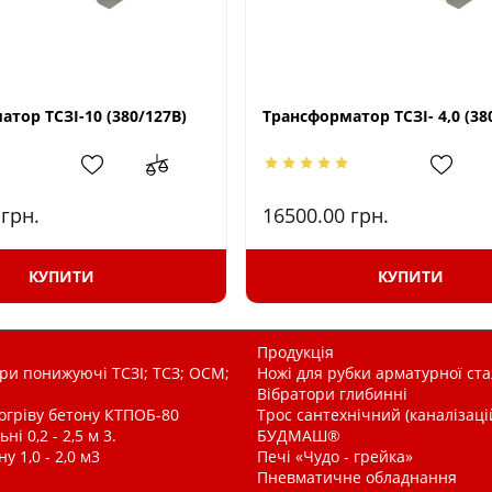
тор ТСЗІ-10 (380/127В)
Трансформатор ТСЗІ- 4,0 (380
0
грн.
16500.00
грн.
КУПИТИ
КУПИТИ
Продукція
и понижуючі ТСЗІ; ТСЗ; ОСМ;
Ножі для рубки арматурної ста
Вібратори глибинні
рогріву бетону КТПОБ-80
Трос сантехнічний (каналізац
і 0,2 - 2,5 м 3.
БУДМАШ®
у 1,0 - 2,0 м3
Печі «Чудо - грейка»
Пневматичне обладнання