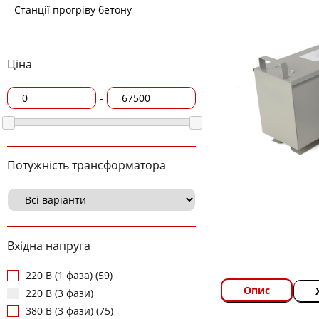
Станції прогріву бетону
Ціна
-
Потужність трансформатора
Вхідна напруга
220 В (1 фаза) (59)
Опис
220 В (3 фази)
380 В (3 фази) (75)