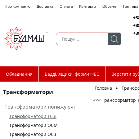
Про компанію
Доставка
Оплата
Контакти
Обране
Топ това
+3
+3
+3
Обладнання
Бадді, ящики, форми ФБС
Верстати руб
Головна
Трансф
►
Трансформатори
<<< Трансформатор ТС
Трансформатори понижуючі
Трансформатори ТСЗІ
Трансформатори ОСМ
Трансформатори ОСЗ