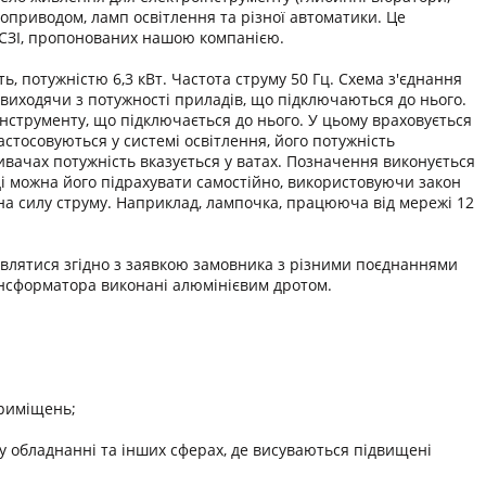
роприводом, ламп освітлення та різної автоматики. Це
ТСЗІ, пропонованих нашою компанією.
, потужністю 6,3 кВт. Частота струму 50 Гц. Схема з'єднання
виходячи з потужності приладів, що підключаються до нього.
нструменту, що підключається до нього. У цьому враховується
стосовуються у системі освітлення, його потужність
ивачах потужність вказується у ватах. Позначення виконується
ді можна його підрахувати самостійно, використовуючи закон
 на силу струму. Наприклад, лампочка, працююча від мережі 12
влятися згідно з заявкою замовника з різними поєднаннями
нсформатора виконані алюмінієвим дротом.
приміщень;
 обладнанні та інших сферах, де висуваються підвищені