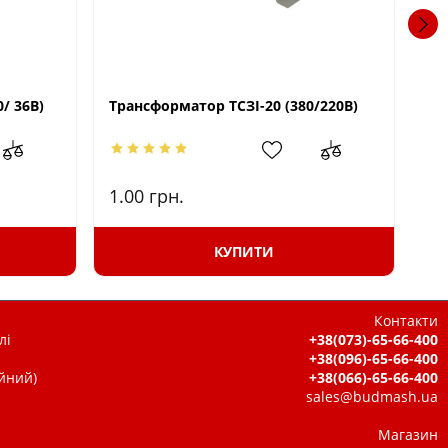
/ 36В)
Трансформатор ТСЗІ-20 (380/220В)
Тр
1.00
грн.
32
КУПИТИ
Контакти
лі
+38(073)-65-66-400
+38(096)-65-66-400
ійний)
+38(066)-65-66-400
sales@budmash.ua
Магазин