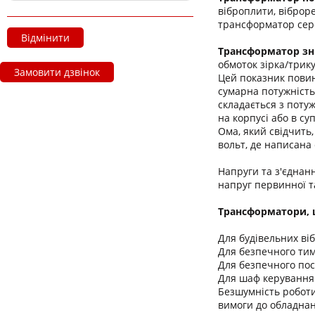
віброплити, віброр
трансформатор сере
Відмінити
Трансформатор зн
обмоток зірка/трик
Замовити дзвінок
Цей показник повин
сумарна потужність
складається з поту
на корпусі або в с
Ома, який свідчить
вольт, де написана 
Напруги та з'єднан
напруг первинної 
Трансформатори, щ
Для будівельних віб
Для безпечного тим
Для безпечного пос
Для шаф керування
Безшумність роботи
вимоги до обладнан