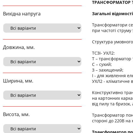
ТРАНСФОРМАТОР ТС
Вихідна напруга
Загальні відомості
Трансформатори се
при частоті струму 5
Структура умовног
Довжина, мм.
ТСЗІ- УХЛ2:
Т – трансформатор
С – сухий;
З – захищений;
І - для живлення ел
Ширина, мм.
УХЛ2 - кліматичне 
Конструктивно тран
на картонних карка
від пилу та бризок
Висота, мм.
Трансформатор п
стороні до 220В на 
Трансформатор п