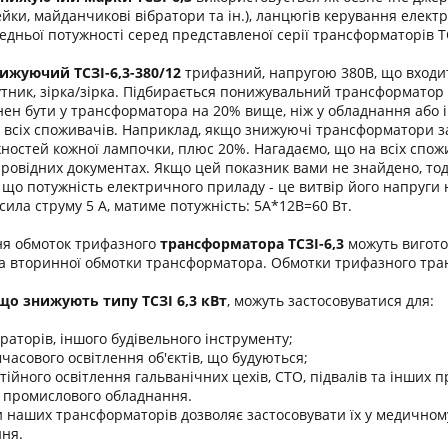
ейки, майданчикові вібратори та ін.), ланцюгів керування елект
дньої потужності серед представленої серії трансформаторів 
ижуючий ТСЗІ-6,3-380/12
трифазний, напругою 380В, що входить
утник, зірка/зірка. Підбирається понижувальний трансформатор 
ен бути у трансформатора на 20% вище, ніж у обладнання або і
 всіх споживачів. Наприклад, якщо знижуючі трансформатори за
жностей кожної лампочки, плюс 20%. Нагадаємо, що на всіх спож
упровідних документах. Якщо цей показник вами не знайдено, то
, що потужність електричного приладу - це витвір його напруги
сила струму 5 А, матиме потужність: 5А*12В=60 Вт.
ня обмоток трифазного
трансформатора
ТСЗІ-6,3
можуть вигото
та вторинної обмотки трансформатора. Обмотки трифазного тра
о знижують типу ТСЗІ 6,3 кВт
, можуть застосовуватися для:
раторів, іншого будівельного інструменту;
часового освітлення об'єктів, що будуються;
тійного освітлення гальванічних цехів, СТО, підвалів та інших 
 промислового обладнання.
 наших трансформаторів дозволяє застосовувати їх у медичному
ня.