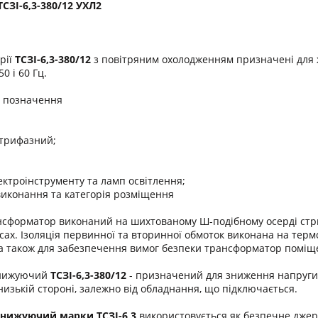
ЗІ-6,3-380/12 УХЛ2
рії
ТСЗІ-6,3-380/12
з повітряним охолодженням призначені для 
0 і 60 Гц.
о позначення
 трифазний;
ектроінструменту та ламп освітлення;
виконання та категорія розміщення
сформатор виконаний на шихтованому Ш-подібному осерді стриж
сах. Ізоляція первинної та вторинної обмоток виконана на термо
, а також для забезпечення вимог безпеки трансформатор поміщ
онижуючий
ТСЗІ-6,3-380/12
- призначений для зниження напруги 
низькій стороні, залежно від обладнання, що підключається.
онижуючий марки
ТСЗІ-6,3
використовується як безпечне джер