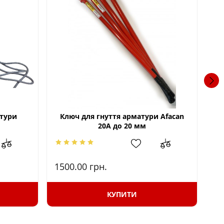
атури
Ключ для гнуття арматури Afacan
Ве
20А до 20 мм
1500.00
грн.
25
КУПИТИ