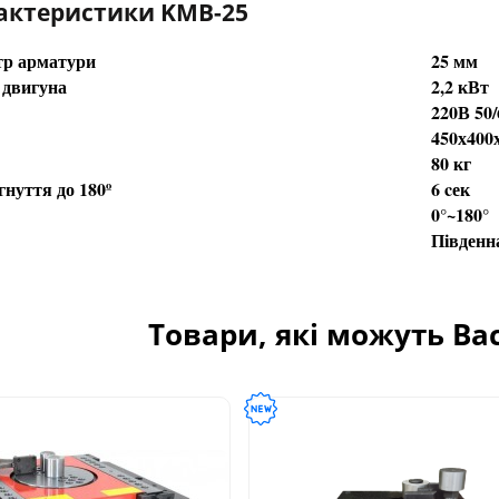
рактеристики KMB-25
р арматури
25 мм
 двигуна
2,2 кВт
220В 50/
450х400
80 кг
нуття до 180º
6 cек
0°~180°
Південн
Товари, які можуть Ва