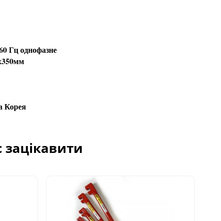
60 Гц однофазне
х350мм
а Корея
с зацікавити