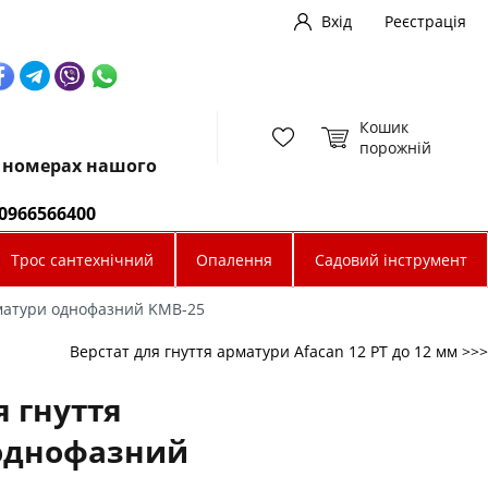
Вхід
Реєстрація
Кошик
порожній
х номерах нашого
0966566400
Трос сантехнічний
Опалення
Садовий інструмент
рматури однофазний KMB-25
Верстат для гнуття арматури Afacan 12 РТ до 12 мм >>>
я гнуття
однофазний