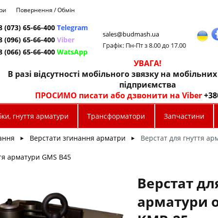
ри
Повернення / Обмін
8 (073) 65-66-400
Telegram
sales@budmash.ua
8 (096) 65-66-400
Viber
Графік: Пн-Пт з 8.00 до 17.00
8 (066) 65-66-400
WatsApp
УВАГА!
В разі відсутності мобільного звязку на мобільни
підприємства
ПРОСИМО писати або дзвонити на Viber
+38
ки, гнуття арматури
Трансформатори
Запчастини
ання
Верстати згинання арматри
Верстат для гнуття а
►
►
ття арматури GMS B45
Верстат дл
арматури 