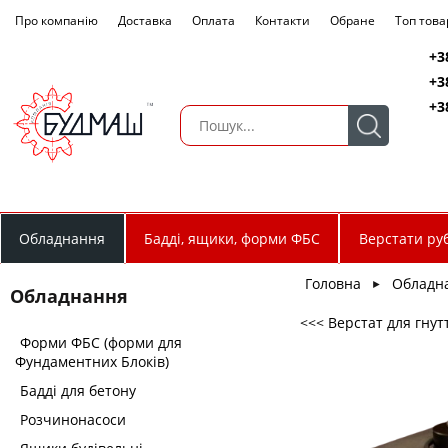
Про компанію
Доставка
Оплата
Контакти
Обране
Топ това
+3
+3
+3
Обладнання
Бадді, ящики, форми ФБС
Верстати руб
Головна
Обладн
►
Обладнання
<<< Верстат для гну
Форми ФБС (форми для
Фундаментних Блоків)
Бадді для бетону
Розчинонасоси