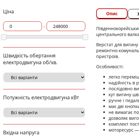
Ціна
Опис
-
Південнокорейський
центрального валка
Верстат для вигину 
ремонтно-комунальн
Швидкість обертання
пристроїв.
електродвигуна об/хв.
Особливості:
легко переміщ
надійність в 
послідовно ви
кут вигину шв
Потужність електродвигуна кВт
ручне і педал
має дві кнопк
не вимагає п
дозволяє виго
комплект пост
моторесурс — 
Вхідна напруга