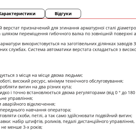
Характеристики
Відгуки
 верстат призначений для згинання арматурної сталі діаметром
 шляхом переміщення гибочного валка по зовнішній поверхні а
арматури використовується на заготівельних ділянках заводів ЗБ
их службах. Система автоматики верстата складається з висок
ується з місця на місце двома людьми;
роботі, високий ресурс, мінімум технічного обслуговування;
робляти вигин на два різних кута;
идко і точно встановлюється двома регуляторами (від 0 ° до 180 
ьне управління;
и аварійного відключення;
опереднього навчання оператора;
товляти скоби, петлі, а так само здійснювати подвійний вигин;
авки: набір штифтів, роликів, педалі дистанційного управління, 
не менше 3-х років;