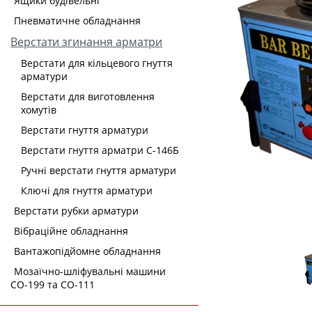
Ящики будівельні
Пневматичне обладнання
Верстати згинання арматри
Верстати для кільцевого гнуття
арматури
Верстати для виготовлення
хомутів
Верстати гнуття арматури
Верстати гнуття арматри С-146Б
Ручні верстати гнуття арматури
Ключі для гнуття арматури
Верстати рубки арматури
Вібраційне обладнання
Вантажопідйомне обладнання
Мозаїчно-шліфувальні машини
СО-199 та СО-111