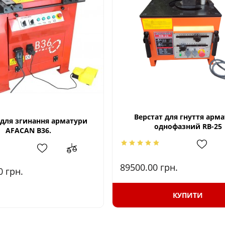
Верстат для гнуття арм
 для згинання арматури
однофазний RB-25
AFACAN В36.
89500.00
грн.
00
грн.
КУПИТИ