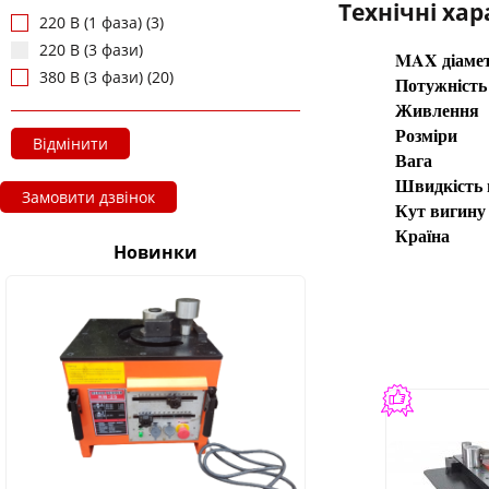
Технічні ха
220 В (1 фаза) (3)
220 В (3 фази)
MAX діамет
380 В (3 фази) (20)
Потужність
Живлення
Розміри
Відмінити
Вага
Швидкість г
Замовити дзвінок
Кут вигину
Країна
Новинки